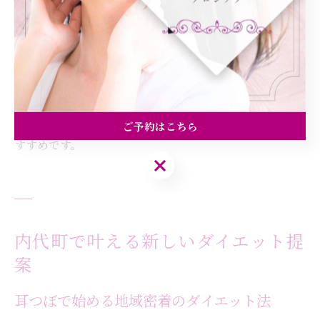
のバランスを整えるための耳つぼ施術も提供していま
す。
実際に、耳つぼダイエットを始めてから「気分が安定し
た」「夜よく眠れるようになった」といった体験談も寄
せられています。体質改善とともに、更年期の悩みをサ
ポートする新しい選択肢として、耳つぼは50代女性にお
ご予約はこちら
すすめです。
ご予約はこちら
内代町で叶える新しいダイエット提
案
耳つぼで始める地域密着のダイエット法