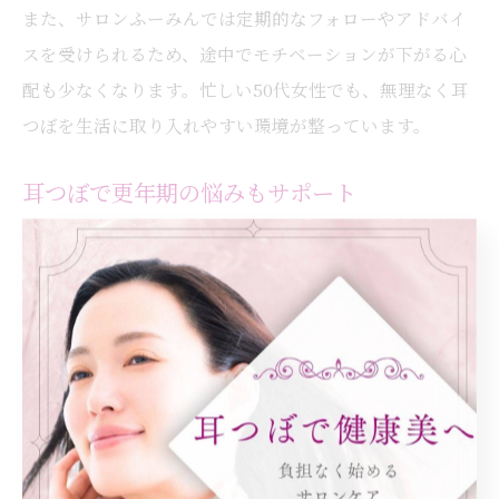
また、サロンふーみんでは定期的なフォローやアドバイ
スを受けられるため、途中でモチベーションが下がる心
配も少なくなります。忙しい50代女性でも、無理なく耳
つぼを生活に取り入れやすい環境が整っています。
耳つぼで更年期の悩みもサポート
50代女性が抱える悩みのひとつに、更年期によるホルモ
ンバランスの乱れや自律神経の不調があります。耳つぼ
は、こうした更年期特有の症状にもアプローチできる点
が高く評価されています。
例えば、イライラや不眠、冷え、むくみなどの症状は、
耳の特定ポイントを刺激することで緩和が期待できま
す。サロンふーみんでは、ダイエットだけでなく、心身