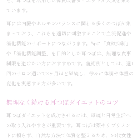
も、耳つぼを活用した体質改善ダイエットが人気を集め
耳つぼの施術が叶える新しい体質改善
ています。
耳つぼジュエリーで気分も見た目もアップ
耳には内臓やホルモンバランスに関わる多くのつぼが集
耳つぼと食事改善の組み合わせが効果的
まっており、これらを適切に刺激することで血流促進や
耳つぼサロンで安心して続ける理由
消化機能のサポートにつながります。特に「食欲抑制」
耳つぼを使ったリバウンド対策の極意
や「消化機能調整」を目的とした耳つぼは、無理な食事
制限を避けたい方におすすめです。施術例としては、週1
耳つぼでリバウンドを防ぐ生活習慣
回のサロン通いで3ヶ月ほど継続し、徐々に体調や体重の
ダイエット後も耳つぼで体重キープ
変化を実感する方が多いです。
耳つぼダイエットで長期的な変化を実感
耳つぼと運動の組み合わせが有効な理由
無理なく続ける耳つぼダイエットのコツ
耳つぼがもたらすリバウンドしにくい体質
耳つぼダイエットを成功させるには、継続と日常生活へ
耳つぼジュエリー体験で変わる毎日
の取り入れやすさが重要です。耳つぼは薬やサプリメン
耳つぼジュエリーで毎日が楽しく変化
トに頼らず、自然な方法で体質を整えるため、50代女性