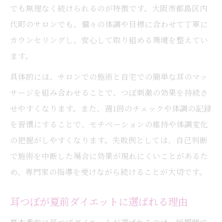
耳つぼジュエリーの美容効果と安心感
でも無理なく続けられるのが特徴です。大阪市都島区内
耳つぼジュエリーで心も体もリフレッシュ
代町のサロンでも、個々の体調や目標に合わせて丁寧に
耳つぼとジュエリーの相乗効果を体験
カウンセリングし、安心して取り組める環境を整えてい
ます。
耳つぼジュエリーはダイエットの新定番
健康美を目指すなら耳つぼが選ばれる理由
具体的には、サロンでの施術と自宅での簡単な耳のマッ
サージを組み合わせることで、つぼ刺激の効果を持続さ
耳つぼで叶える健康美と体質改善の秘訣
せやすくなります。また、週1回のチェックや体調の記録
耳つぼダイエットで無理なく美ボディ実現
を習慣にすることで、モチベーションの維持や体調変化
耳つぼが選ばれる理由とその効果を解説
の把握がしやすくなります。失敗例としては、自己判断
耳つぼで毎日の美容習慣をサポート
で施術を中断した場合に効果が現れにくいことがあるた
耳つぼダイエットサロンの信頼できる特徴
め、専門家の指導を受けながら続けることが大切です。
耳つぼが夏前ダイエットに選ばれる理由