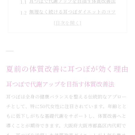
耳つぼで代謝アップを目指す体質改善法
無理なく続ける耳つぼダイエットのコツ
耳つぼが夏前ダイエットに選ばれる理由
耳つぼで整う50代女性の健康バランス
耳のマッサージと耳つぼの相乗効果とは
50代女性が無理なく始める耳つぼ習慣
耳つぼで始める50代女性の新習慣
夏前の体質改善に耳つぼが効く理由
耳つぼダイエットは無理なく続けられる
耳つぼで代謝アップを目指す体質改善法
耳つぼでリバウンドしにくい体作りを実現
耳つぼは全身の健康バランスを整える伝統的なアプロー
日常生活に耳つぼを取り入れるポイント
チとして、特に50代女性に注目されています。年齢とと
耳つぼで更年期の悩みもサポート
もに低下しがちな基礎代謝をサポートし、体質改善へと
内代町で叶える新しいダイエット提案
導くことが期待できます。大阪府大阪市都島区内代町で
耳つぼで始める地域密着のダイエット法