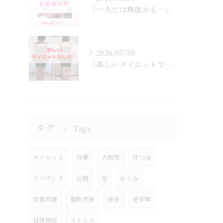
「一人では無理かも…」
2026/07/30
「楽しいダイエットでした♡」
タグ
Tags
ダイエット
効果
大阪市
耳つぼ
リバウンド
お腹
足
むくみ
体質改善
脂肪燃焼
産後
更年期
自律神経
ストレス