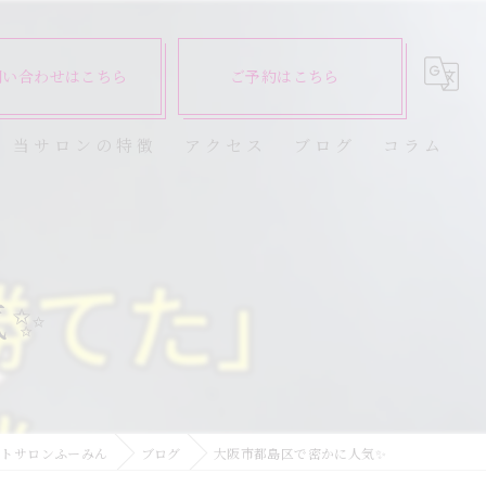
問い合わせはこちら
ご予約はこちら
当サロンの特徴
アクセス
ブログ
コラム
ダイエット
健康
気✨
美容エステ
食欲
痩身
ットサロンふーみん
ブログ
大阪市都島区で密かに人気✨