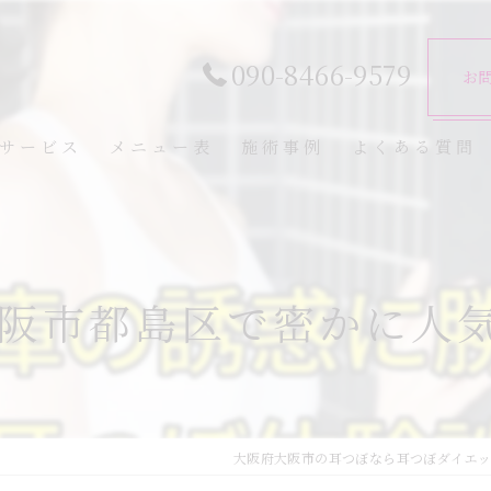
090-8466-9579
お
サービス
メニュー表
施術事例
よくある質問
阪市都島区で密かに人
大阪府大阪市の耳つぼなら耳つぼダイエ