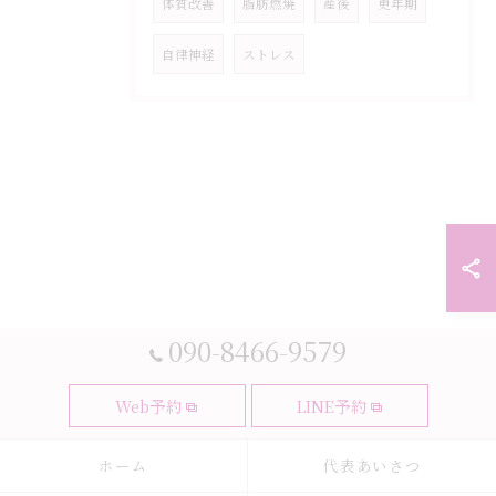
体質改善
脂肪燃焼
産後
更年期
自律神経
ストレス
090-8466-9579
Web予約
LINE予約
ホーム
代表あいさつ