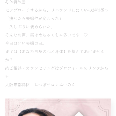
💪体質改善
にアプローチするから、リバウンドしにくいのが特徴✨
「痩せたら夫婦仲が変わった」
「久しぶりに褒められた」
そんなお声、実はめちゃくちゃ多いです…♡
今日はいい夫婦の日。
まずは【あなた自身の心と身体】を整えてあげません
か？
📩ご相談・カウンセリングはプロフィールのリンクから
✨
大阪市都島区｜耳つぼサロンふーみん