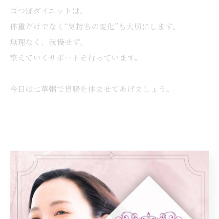
耳つぼダイエットは、
体重だけでなく“気持ちの変化”も大切にします。
無理なく、我慢せず、
整えていくサポートを行っています。
今日は七草粥で胃腸を休ませてあげましょう。
< 前のページ
一覧に戻る
次のページ >
カテゴリー
Categories