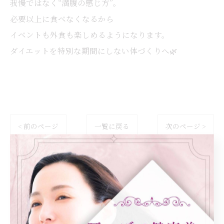
我慢ではなく“満腹の感じ方”。
必要以上に食べなくなるから
イベントも外食も楽しめるようになります。
ダイエットを特別な期間にしない体づくりへ🌿
< 前のページ
一覧に戻る
次のページ >
カテゴリー
Categories
全てのカテゴリー