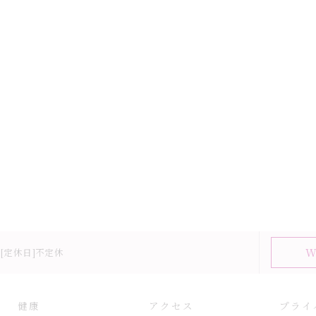
W
00[定休日]不定休
健康
アクセス
プライ