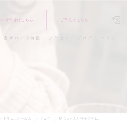
問い合わせはこちら
ご予約はこちら
当サロンの特徴
アクセス
ブログ
コラム
ダイエット
健康
。
美容エステ
食欲
痩身
ットサロンふーみん
ブログ
昼はちゃんと我慢できる。