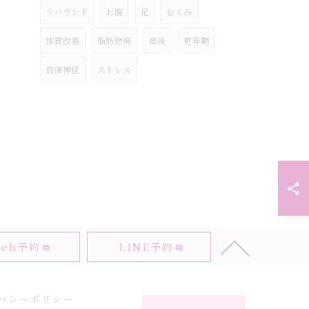
リバウンド
お腹
足
むくみ
体質改善
脂肪燃焼
産後
更年期
自律神経
ストレス
eb予約
LINE予約
バシーポリシー