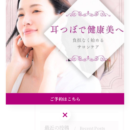
カテゴリー
Categories
全てのカテゴリー
ダイエット
健康
美容エステ
食欲
痩身
ご予約はこちら
ご予約はこちら
最近の投稿
Recent Posts