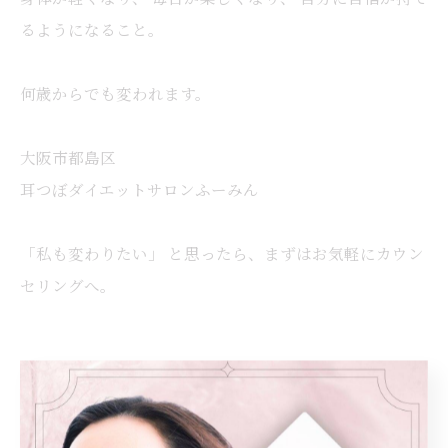
るようになること。
何歳からでも変われます。
大阪市都島区
耳つぼダイエットサロンふーみん
「私も変わりたい」 と思ったら、まずはお気軽にカウン
セリングへ。
< 前のページ
一覧に戻る
次のページ >