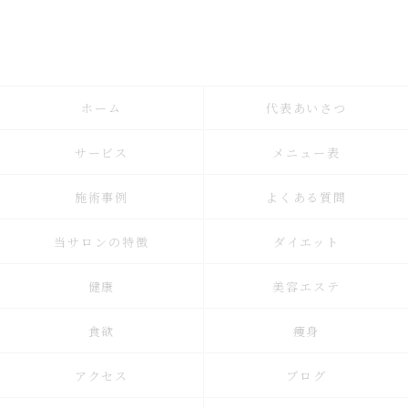
ホーム
代表あいさつ
サービス
メニュー表
施術事例
よくある質問
当サロンの特徴
ダイエット
健康
美容エステ
食欲
痩身
アクセス
ブログ