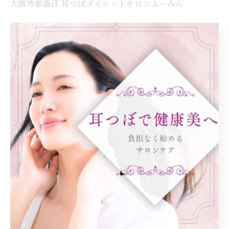
大阪市都島区 耳つぼダイエットサロンふーみん
#耳つぼダイエット #都島区 #50代ダイエット #40代ダイ
エット #60代ダイエット
< 前のページ
一覧に戻る
次のページ >
カテゴリー
Categories
全てのカテゴリー