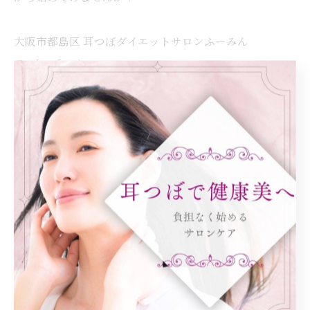
大阪市都島区 耳つぼダイエットサロンふーみん
@salon.fumin
#耳つぼダイエット #都島区 #50代ダイエット #更年期ダ
イエット #健康的に痩せる
< 前のページ
一覧に戻る
次のページ >
カテゴリー
Categories