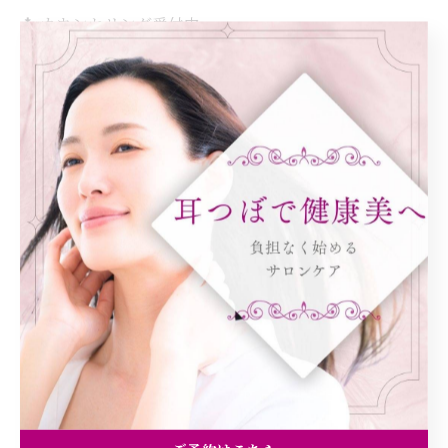
📩 カウンセリング受付中
@salon.fumin
< 前のページ
一覧に戻る
次のページ >
カテゴリー
Categories
全てのカテゴリー
ダイエット
健康