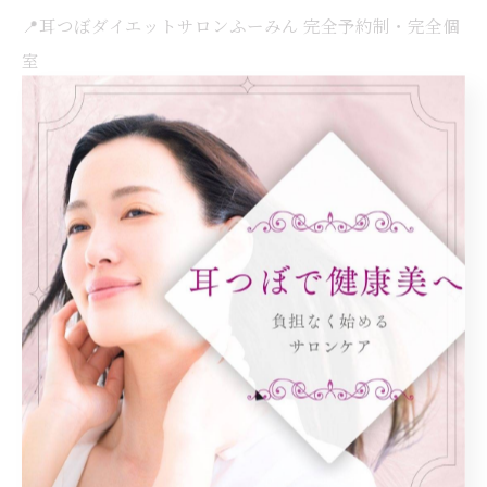
📍耳つぼダイエットサロンふーみん 完全予約制・完全個
室
まずはお気軽にカウンセリングへ
@salon.fumin
< 前のページ
一覧に戻る
次のページ >
カテゴリー
Categories