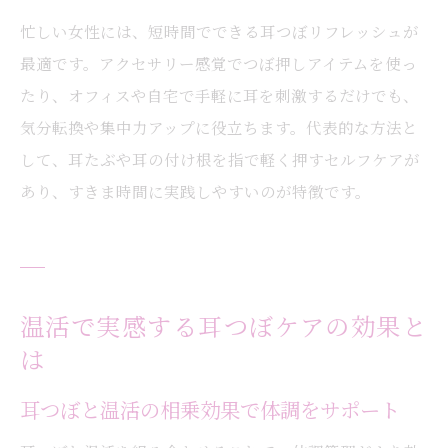
忙しい女性には、短時間でできる耳つぼリフレッシュが
耳つぼ温活が心の安定に導く理由
最適です。アクセサリー感覚でつぼ押しアイテムを使っ
耳つぼ温活で叶う日常の小さな変化とは
たり、オフィスや自宅で手軽に耳を刺激するだけでも、
耳つぼ温活で感じる毎日の小さな嬉しい変
気分転換や集中力アップに役立ちます。代表的な方法と
化
して、耳たぶや耳の付け根を指で軽く押すセルフケアが
耳つぼケアと温活で生活に取り入れる工夫
あり、すきま時間に実践しやすいのが特徴です。
耳つぼ温活が日常習慣に与えるポジティブ
な影響
耳つぼ温活で感じる心身の変化を実感しよ
う
温活で実感する耳つぼケアの効果と
耳つぼ温活で毎日を前向きに過ごすヒント
は
耳つぼ温活がもたらす新しい健康ライフ
耳つぼと温活の相乗効果で体調をサポート