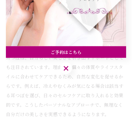
ることが推奨されます。また、同じ悩みを持つ仲間と成
果を共有するのも有効です。こうした工夫により、楽し
く前向きに美と健康を目指すことができます。
自分らしい美しさを耳つぼで引き出す方法
ご予約はこちら
耳つぼは、自分らしい美しさを引き出すサポートとして
ご予約はこちら
も注目されています。理由は、個々の体質やライフスタ
イルに合わせてケアできるため、自然な変化を促せるか
らです。例えば、冷えやむくみが気になる場合は該当す
る耳つぼを選び、日々のセルフケアに取り入れると効果
的です。こうしたパーソナルなアプローチで、無理なく
自分だけの美しさを実感できるようになります。