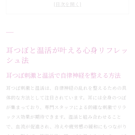
コツ
耳つぼがもたらす心身バランスの整え方
温活と耳つぼで感じるリラックス体験
耳つぼ温活で毎日を快適に過ごす秘訣
忙しい女性におすすめの耳つぼリフレッシ
耳つぼと温活が叶える心身リフレッ
ュ
シュ法
温活で実感する耳つぼケアの効果とは
耳つぼ刺激と温活で自律神経を整える方法
耳つぼと温活の相乗効果で体調をサポート
耳つぼ刺激と温活は、自律神経の乱れを整えるための具
温活の流れに耳つぼケアを取り入れる利点
体的な方法として注目されています。耳には全身のつぼ
冷え性改善に役立つ耳つぼ温活の実例紹介
が集まっており、専門スタッフによる的確な刺激でリラ
耳つぼ刺激で温活効果が高まる理由とは
ックス効果が期待できます。温活と組み合わせること
耳つぼ温活で美容と健康にアプローチ
で、血流が促進され、冷えや疲労感の緩和にもつながり
耳つぼと温活の継続で感じる体の変化