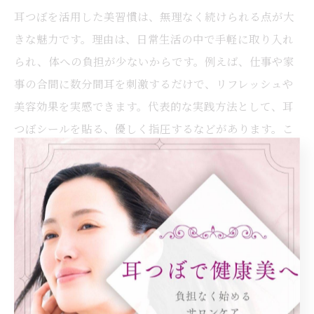
耳つぼを活用した美習慣は、無理なく続けられる点が大
きな魅力です。理由は、日常生活の中で手軽に取り入れ
られ、体への負担が少ないからです。例えば、仕事や家
事の合間に数分間耳を刺激するだけで、リフレッシュや
美容効果を実感できます。代表的な実践方法として、耳
つぼシールを貼る、優しく指圧するなどがあります。こ
れらを日々のルーティンに組み込むことで、持続的に健
康美をサポートできます。
耳つぼ温活を続けるためのモチベーション
耳つぼ温活を継続するには、目に見える変化を感じるこ
とがモチベーション維持の鍵です。なぜなら、効果を実
感できれば自然と習慣化しやすくなるからです。具体的
には、体調の変化や肌の調子を記録し、定期的に振り返