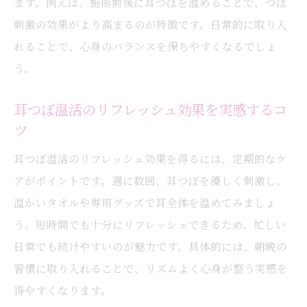
ます。例えば、施術前後に耳つぼを温めることで、つぼ
自分らしい健康美を目指す耳つぼ活用術
刺激の効果がより高まるのが特徴です。日常的に取り入
耳つぼ温活で叶う理想の健康美への第一歩
れることで、心身のバランスを保ちやすくなるでしょ
耳つぼを活かしたオリジナル健康ケア方法
う。
温活習慣と耳つぼの美容メリットを解説
耳つぼ温活のリフレッシュ効果を実感するコ
耳つぼでサポートする無理のない美習慣
ツ
耳つぼ温活を続けるためのモチベーション
耳つぼ温活のリフレッシュ効果を得るには、定期的なケ
自分らしい美しさを耳つぼで引き出す方法
アがポイントです。週に数回、耳つぼを優しく刺激し、
忙しい毎日に耳つぼ温活を取り入れるコツ
温かいタオルや専用グッズで耳全体を温めてみましょ
耳つぼと温活を手軽に続ける生活術
う。短時間でも十分にリフレッシュできるため、忙しい
忙しくてもできる耳つぼ温活の時間活用法
日常でも続けやすいのが魅力です。具体的には、朝晩の
耳つぼ温活で短時間リフレッシュの実践例
習慣に取り入れることで、リズムよく心身が整う実感を
隙間時間に耳つぼ温活を行うポイント
得やすくなります。