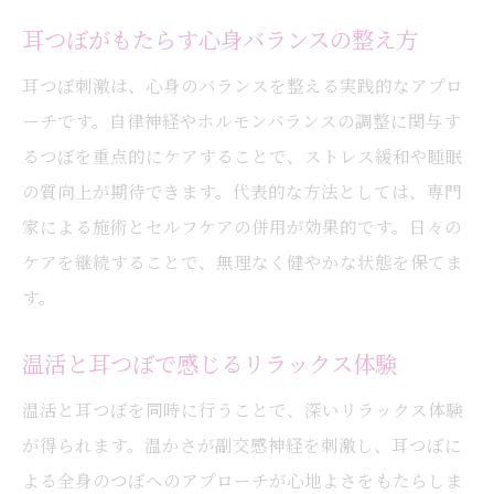
耳つぼ温活を習慣化するための工夫
耳つぼがもたらす心身バランスの整え方
耳つぼ温活で毎日を快適に過ごすアイデア
耳つぼ刺激は、心身のバランスを整える実践的なアプロ
冷え性や不調対策に耳つぼが役立つ理由
ーチです。自律神経やホルモンバランスの調整に関与す
耳つぼ温活が冷え性に働きかける仕組み
るつぼを重点的にケアすることで、ストレス緩和や睡眠
耳つぼ刺激による不調緩和のポイント
の質向上が期待できます。代表的な方法としては、専門
温活と耳つぼで体の冷えを根本から改善
家による施術とセルフケアの併用が効果的です。日々の
耳つぼ温活がサポートする体調管理法
ケアを継続することで、無理なく健やかな状態を保てま
耳つぼ温活で冬場も快適な毎日を目指す
す。
冷えや不調の悩みを耳つぼでケアしよう
温活と耳つぼで感じるリラックス体験
耳つぼ温活で始める無理ない体質改善
耳つぼ温活で無理なく続ける体質改善法
温活と耳つぼを同時に行うことで、深いリラックス体験
が得られます。温かさが副交感神経を刺激し、耳つぼに
耳つぼと温活を組み合わせた健康習慣の作
よる全身のつぼへのアプローチが心地よさをもたらしま
り方