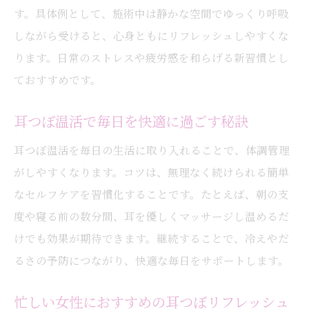
す。具体例として、施術中は静かな空間でゆっくり呼吸
耳つぼ温活で実感する体質の変化とコツ
しながら受けると、心身ともにリフレッシュしやすくな
耳つぼ温活で目指す健やかな生活リズム
ります。日常のストレスや疲労感を和らげる新習慣とし
体調変化を耳つぼ温活でサポートする方法
ておすすめです。
耳つぼ温活で続けやすい健康改善を実現
ストレス緩和へ導く耳つぼ温活の魅力
耳つぼ温活で毎日を快適に過ごす秘訣
耳つぼ温活のリラックス効果とストレス緩
耳つぼ温活を毎日の生活に取り入れることで、体調管理
和
がしやすくなります。コツは、無理なく続けられる簡単
耳つぼ温活で心身の緊張をほぐすアプロー
なセルフケアを習慣化することです。たとえば、朝の支
チ
度や寝る前の数分間、耳を優しくマッサージし温めるだ
耳つぼを利用したリフレッシュ習慣の作り
けでも効果が期待できます。継続することで、冷えやだ
方
るさの予防につながり、快適な毎日をサポートします。
温活と組み合わせた耳つぼケアの魅力解説
忙しい女性におすすめの耳つぼリフレッシュ
耳つぼ温活でストレスを軽減する方法