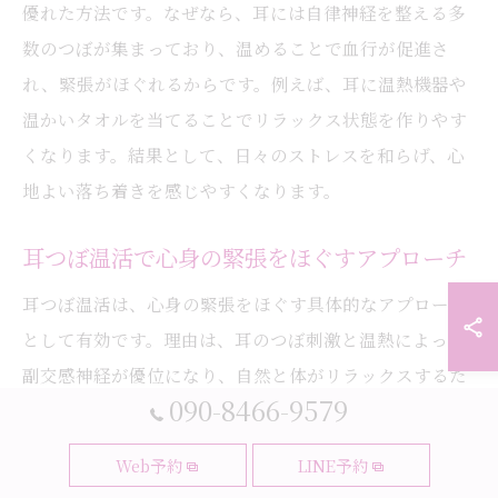
優れた方法です。なぜなら、耳には自律神経を整える多
数のつぼが集まっており、温めることで血行が促進さ
れ、緊張がほぐれるからです。例えば、耳に温熱機器や
温かいタオルを当てることでリラックス状態を作りやす
くなります。結果として、日々のストレスを和らげ、心
地よい落ち着きを感じやすくなります。
耳つぼ温活で心身の緊張をほぐすアプローチ
耳つぼ温活は、心身の緊張をほぐす具体的なアプローチ
として有効です。理由は、耳のつぼ刺激と温熱によって
副交感神経が優位になり、自然と体がリラックスするた
090-8466-9579
めです。例えば、施術前後で深呼吸を取り入れながら、
耳の特定のつぼを温めることで、筋肉の強張りや精神的
Web予約
LINE予約
な緊張が和らぎます。この実践により、心身のバランス