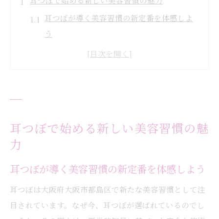
耳つぼで始める新しい美容習慣の魅力
耳つぼが導く美容習慣の新定番を体感しよ
う
耳つぼケアで毎日の美しさを手軽に実現
耳つぼは忙しい女性におすすめの美容法
耳つぼで内側から輝く美しさを引き出す方
法
耳つぼ習慣がもたらす心身の変化に注目
耳つぼで始める新しい美容習慣の魅
耳つぼ美容習慣で叶える理想の自分とは
力
美容とダイエットに耳つぼが注目される理由
耳つぼが導く美容習慣の新定番を体感しよう
耳つぼが美容とダイエットに効果的な理由
耳つぼは大阪府大阪市都島区で新たな美容習慣として注
耳つぼ刺激が代謝アップや食欲調整に役立
目されています。なぜ今、耳つぼが選ばれているのでし
つ