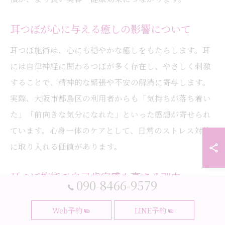
耳つぼが心に与える癒しの影響について
耳つぼ施術は、心にも穏やかな癒しをもたらします。耳
には自律神経に関わるつぼが多く存在し、やさしく刺激
することで、精神的な緊張や不安の解消に寄与します。
実際、大阪市都島区の利用者からも「気持ちが落ち着い
た」「前向きな気分になれた」といった感想が寄せられ
ています。心身一体のケアとして、日常のストレス対策
に取り入れる価値があります。
耳つぼ施術で自己肯定感も高まる理由
090-8466-9579
耳つぼ施術を継続することで、無理なく自分の変化を実
Web予約
LINE予約
感できるため、自己肯定感の向上にもつながります。例