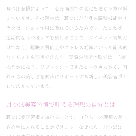
耳つぼ習慣で理想の自分を手に入れる秘訣
耳つぼ習慣によって、心身両面での変化を感じる方が増
耳つぼの力で自然な美しさを育むコツ
えています。その理由は、耳つぼが全身の調整機能やリ
ラクゼーション作用に優れているためです。たとえば、
耳つぼがサポートする自分磨きのポイント
定期的な耳つぼケアを続けることで、ダイエット効果だ
耳つぼケアから始まる新しい自分への道
けでなく、睡眠の質向上やストレス軽減といった副次的
大阪府大阪市都島区で耳つぼを体験する価値
なメリットも期待できます。実際の施術体験では、心が
大阪府大阪市都島区で耳つぼ体験が人気の
穏やかになり、リフレッシュできたという声も多く、内
理由
外からの美しさを同時にサポートする新しい美容習慣と
大阪府大阪市都島区で耳つぼケアを選ぶメ
して広まっています。
リット
大阪府大阪市都島区で耳つぼ施術を受ける
耳つぼ美容習慣で叶える理想の自分とは
安心感
耳つぼ美容習慣を続けることで、自分らしい理想の美し
大阪府大阪市都島区で耳つぼ体験後の利用
さを手に入れることができます。なぜなら、耳つぼは
者の声