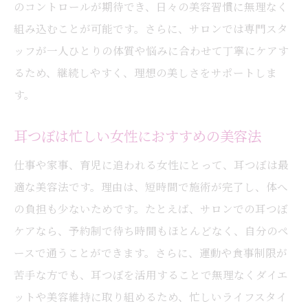
のコントロールが期待でき、日々の美容習慣に無理なく
リラクゼーションと美容を両立する耳つぼ
組み込むことが可能です。さらに、サロンでは専門スタ
耳つぼがもたらす癒しの時間と美容効果
ッフが一人ひとりの体質や悩みに合わせて丁寧にケアす
耳つぼケアで日常の疲れを癒すポイント
るため、継続しやすく、理想の美しさをサポートしま
耳つぼ施術でストレス軽減が期待できる理
す。
由
耳つぼは忙しい女性におすすめの美容法
耳つぼのリラクゼーション効果を実感する
方法
仕事や家事、育児に追われる女性にとって、耳つぼは最
適な美容法です。理由は、短時間で施術が完了し、体へ
産後ケアや疲労回復には耳つぼが役立つ
の負担も少ないためです。たとえば、サロンでの耳つぼ
耳つぼは産後ケアや疲労回復にもおすすめ
ケアなら、予約制で待ち時間もほとんどなく、自分のペ
耳つぼで産後の体型戻しをサポートする方
ースで通うことができます。さらに、運動や食事制限が
法
苦手な方でも、耳つぼを活用することで無理なくダイエ
耳つぼケアが育児中の疲労を和らげる理由
ットや美容維持に取り組めるため、忙しいライフスタイ