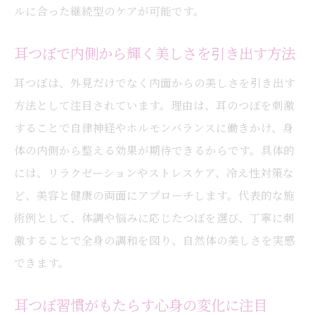
耳つぼの刺激で体調バランスを整えるコツ
ルに合った継続型のケアが可能です。
耳つぼで忙しい毎日の回復力を高める秘訣
耳つぼで内側から輝く美しさを引き出す方法
耳つぼ産後ケアに役立つ体験談と実感
耳つぼの施術がもたらす心身の変化とは
耳つぼは、外見だけでなく内面からの美しさを引き出す
耳つぼ施術で心身にどんな変化が現れるか
方法として注目されています。理由は、耳のつぼを刺激
耳つぼ体験で感じる美しさの新しい形
することで自律神経やホルモンバランスに働きかけ、身
体の内側から整える効果が期待できるからです。具体的
耳つぼの効果を実感できるタイミングは
には、リラクゼーションやストレスケア、冷え性対策な
耳つぼ施術後の体調変化とそのポイント
ど、美容と健康の両面にアプローチします。代表的な施
耳つぼが心に与える癒しの影響について
術例として、体調や悩みに応じたつぼを選び、丁寧に刺
耳つぼ施術で自己肯定感も高まる理由
激することで全身の調和を図り、自然体の美しさを実感
耳つぼで叶う自分らしい美しさへの一歩
できます。
耳つぼで自分らしい美しさを追求する方法
耳つぼ習慣がもたらす心身の変化に注目
耳つぼケアが導く自信と美しさの向上