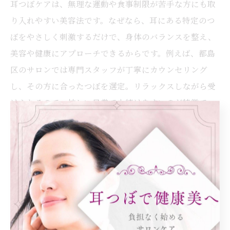
耳つぼケアは、無理な運動や食事制限が苦手な方にも取
り入れやすい美容法です。なぜなら、耳にある特定のつ
ぼをやさしく刺激するだけで、身体のバランスを整え、
美容や健康にアプローチできるからです。例えば、都島
区のサロンでは専門スタッフが丁寧にカウンセリング
し、その方に合ったつぼを選定。リラックスしながら受
けられるので、忙しい日常でも続けやすいのが特徴で
す。無理のない継続が、美しさを支える第一歩となりま
す。
耳つぼでストレスなくダイエットを実践
耳つぼは、ストレスを感じずにダイエットを進めたい方
に最適です。理由は、食欲やストレス緩和に関わるつぼ
を刺激することで、自然と無理のない食事コントロール