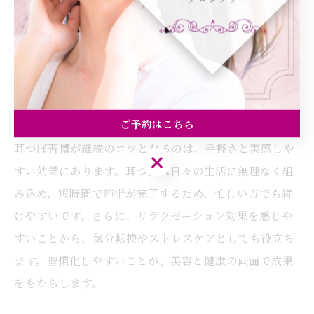
がしやすくなるためです。実際、産後の体型戻しや忙し
い方にも好評で、負担なく続けられる点が支持されてい
ます。耳つぼを活用することで、ストレスフリーなダイ
エット習慣を実感できます。
耳つぼ習慣が継続のコツになる理由とは
ご予約はこちら
耳つぼ習慣が継続のコツとなるのは、手軽さと実感しや
ご予約はこちら
すい効果にあります。耳つぼは日々の生活に無理なく組
み込め、短時間で施術が完了するため、忙しい方でも続
けやすいです。さらに、リラクゼーション効果を感じや
すいことから、気分転換やストレスケアとしても役立ち
ます。習慣化しやすいことが、美容と健康の両面で成果
をもたらします。