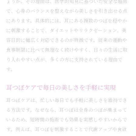
ょうか。その理由は、医学的知見に基づいた安全な施術
耳つぼダイエットを選ぶ女性が増える背景
で、心身のバランスを整えながら美しさを引き出せる点
耳つぼの働きでボディラインも美しく変化
にあります。具体的には、耳にある複数のつぼを穏やか
耳つぼが無理のないダイエットをサポート
に刺激することで、ダイエットやリラクゼーション、美
耳つぼで健康的な美しさを目指すポイント
容目的に幅広く対応できるのが特徴です。従来の運動や
無理なく続けるなら耳つぼケアがおすすめ
食事制限に比べて無理なく続けやすく、日々の生活に取
耳つぼケアは無理なく続けやすい美容法
り入れやすい点が、多くの方に支持されている理由で
耳つぼでストレスなくダイエットを実践
す。
耳つぼ習慣が継続のコツになる理由とは
耳つぼケアで毎日の美しさを手軽に実現
耳つぼケアで習慣化しやすいダイエット法
耳つぼケアは、忙しい毎日でも手軽に美しさを維持でき
耳つぼの力でリバウンド防止にも期待大
る方法です。なぜなら、耳つぼは全身のつぼが集まって
耳つぼケアが続く秘訣とその魅力に迫る
いるため、短時間の施術でも効果を実感しやすいからで
リラクゼーション効果も期待できる耳つぼ体験
す。例えば、耳つぼを刺激することで代謝アップや食欲
耳つぼ体験で心も体もリラックスしよう