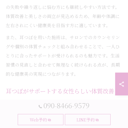
の失敗や繰り返しに悩む方にも継続しやすい方法です。
体質改善と美しさの両立が見込めるため、年齢や体調に
左右されにくい健康美を目指す方に適しています。
また、耳つぼを用いた施術は、サロンでのカウンセリン
グや個別の体質チェックと組み合わせることで、一人ひ
とりに合ったサポートが受けられるのも魅力です。生活
習慣の見直しと合わせて無理なく続けられる点が、長期
的な健康美の実現につながります。
耳つぼがサポートする女性らしい体質改善
耳つぼは女性特有の体質や悩みに寄り添い、ホルモンバ
090-8466-9579
ランスや自律神経の乱れによる不調にもアプローチでき
Web予約
LINE予約
る点が特徴です。大阪市都島区のサロンでは、ダイエッ