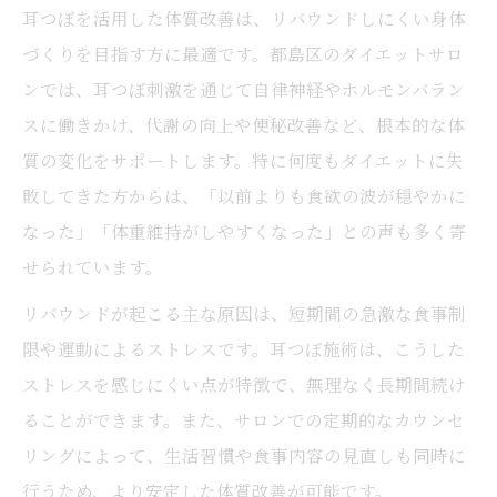
耳つぼを活用した体質改善は、リバウンドしにくい身体
耳つぼで目指す健康的な美しさの理由
づくりを目指す方に最適です。都島区のダイエットサロ
耳つぼがサポートする女性らしい体質改善
ンでは、耳つぼ刺激を通じて自律神経やホルモンバラン
耳つぼジュエリーで健康美を叶える方法
スに働きかけ、代謝の向上や便秘改善など、根本的な体
耳つぼ施術による美容効果に注目
質の変化をサポートします。特に何度もダイエットに失
敗してきた方からは、「以前よりも食欲の波が穏やかに
耳つぼ活用で女性の美を自然に引き出す
なった」「体重維持がしやすくなった」との声も多く寄
「もう繰り返さない体」を目指すサポート術
せられています。
耳つぼで叶えるリバウンド予防の新常識
リバウンドが起こる主な原因は、短期間の急激な食事制
耳つぼが導く繰り返さない体質改善サポー
限や運動によるストレスです。耳つぼ施術は、こうした
ト
ストレスを感じにくい点が特徴で、無理なく長期間続け
耳つぼ活用で習慣化しやすい体質ケア法
ることができます。また、サロンでの定期的なカウンセ
耳つぼで継続できる健康サポートのポイン
リングによって、生活習慣や食事内容の見直しも同時に
ト
行うため、より安定した体質改善が可能です。