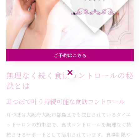
失敗しがちな「リバウンド」や「続かないダイエット」
に悩む方も、耳つぼ体質改善なら長期的な健康維持が目
指せます。都島区で自分らしい健康管理を始めたい方に
は特におすすめです。
ご予約はこちら
ご予約はこちら
無理なく続く食欲コントロールの秘
訣とは
耳つぼで叶う持続可能な食欲コントロール
耳つぼは大阪府大阪市都島区でも注目されているダイエ
ットサロンの施術法で、食欲コントロールを無理なく持
続させるサポートとして活用されています。食事制限や