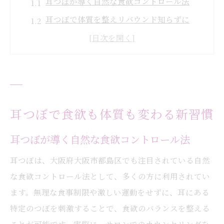
耳つぼが導く自然な食欲コントロール法
耳つぼで体質を整えリバウンド知らずに
耳つぼ習慣がもたらす健康美の秘訣
食欲抑制に耳つぼジュエリーが有効な理由
耳つぼで始める毎日の体質改善習慣
大阪市都島区で始める耳つぼ体質改善
耳つぼ体質改善で変わる日常の過ごし方
耳つぼで食欲も体質も変わる新習慣
耳つぼによる体質変化と期待できる効果
耳つぼが導く自然な食欲コントロール法
都島区で受ける耳つぼの実践的メリット
耳つぼは、大阪府大阪市都島区でも注目されている自然
耳つぼ体質改善の流れと特徴を紹介
な食欲コントロール法として、多くの方に利用されてい
耳つぼが支える無理なし健康管理のポイン
ます。無理な食事制限や激しい運動をせずに、耳にある
ト
特定のつぼを刺激することで、食欲のバランスを整える
無理なく続く食欲コントロールの秘訣とは