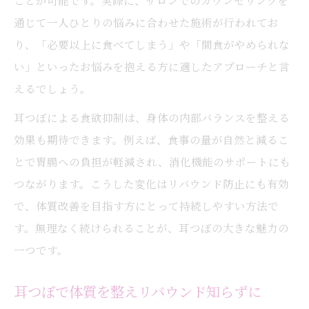
ことが可能です。実際に、サロンでのカウンセリングを
耳つぼで叶う持続可能な食欲コントロール
通じて一人ひとりの悩みに合わせた施術が行われてお
耳つぼ活用でリバウンドを防ぐ食生活へ
り、「必要以上に食べてしまう」や「間食がやめられな
耳つぼがサポートする習慣化のコツと工夫
い」といったお悩みを抱える方に適したアプローチと言
食欲コントロールに耳つぼジュエリー活用
えるでしょう。
術
耳つぼによる食欲抑制は、身体の内部バランスを整える
耳つぼで習慣化しやすいダイエット方法
効果も期待できます。例えば、食事の量が自然と減るこ
習慣を整えもうリバウンドしない体へ
とで胃腸への負担が軽減され、消化機能のサポートにも
つながります。こうした変化はリバウンド防止にも有効
耳つぼ習慣でリバウンドの悩みを解決
で、体質改善を目指す方にとって持続しやすい方法で
耳つぼが助ける続けやすい習慣作りの秘訣
す。無理なく続けられることが、耳つぼの大きな魅力の
耳つぼを活用したリバウンド対策の実践法
一つです。
耳つぼで整える無理のない生活リズム
耳つぼで失敗しない体質改善への第一歩
耳つぼで体質を整えリバウンド知らずに
耳つぼが叶える女性の健康的な美しさ