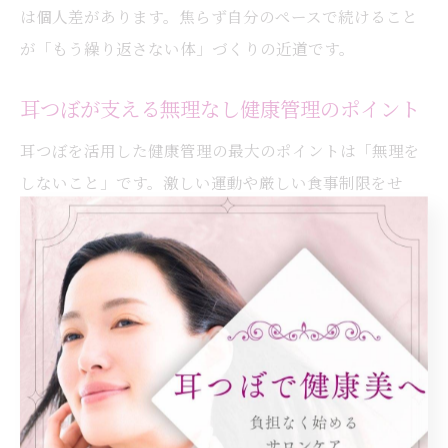
は個人差があります。焦らず自分のペースで続けること
が「もう繰り返さない体」づくりの近道です。
耳つぼが支える無理なし健康管理のポイント
耳つぼを活用した健康管理の最大のポイントは「無理を
しないこと」です。激しい運動や厳しい食事制限をせ
ず、耳つぼ刺激によって自然と食欲や体質が整うため、
ストレスなく続けられます。
また、ダイエットサロンでの定期的なカウンセリングや
アフターケアも、体調の変化に合わせてサポートしても
らえる安心材料です。年齢やライフスタイルに合わせた
アドバイスが受けられるため、初心者から経験者まで幅
広く利用されています。