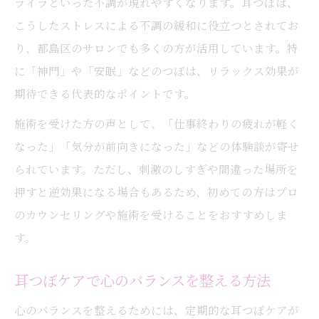
ライラといった不調が現れやすくなります。耳つぼは、
耳つぼ施術が自律神経の乱れに役立つ理由
こうしたストレスによる不調の緩和に役立つとされてお
心身の不調を耳つぼで和らげる実践例
り、都島区のサロンでも多くの方が活用しています。特
耳つぼケアで睡眠や気分の改善を目指す
に「神門」や「安眠」などのつぼは、リラックス効果が
期待できる代表的なポイントです。
施術を受けた方の声として、「仕事終わりの疲れが軽く
なった」「気分が前向きになった」などの体験談が寄せ
られています。ただし、刺激のしすぎや間違った場所を
押すと逆効果になる場合もあるため、初めての方はプロ
のカウンセリングや施術を受けることをおすすめしま
す。
耳つぼケアで心のバランスを整える方法
心のバランスを整えるためには、定期的な耳つぼケアが