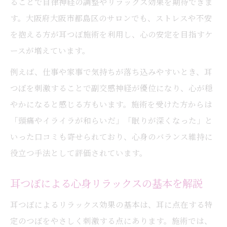
ることで自律神経の調整やリラックス効果を期待できま
耳つぼで叶えるストレスフリーな毎日へ
す。大阪府大阪市都島区のサロンでも、ストレスや不安
忙しい女性が耳つぼで自分時間を確保
を抱える方が耳つぼ施術を利用し、心の安定を目指すケ
耳つぼマッサージで心身リフレッシュ法
ースが増えています。
自宅でできる耳つぼセルフケアの工夫
例えば、仕事や家事で気持ちが落ち込みやすいとき、耳
耳つぼケアが仕事と生活の質を高める理由
つぼを刺激することで副交感神経が優位になり、心が穏
耳つぼジュエリーの新しい心身サポート体験
やかになると感じる方もいます。施術を受けた方からは
耳つぼジュエリーで心のケアを楽しむ方法
「頭痛やイライラが和らいだ」「眠りが深くなった」と
いった口コミも寄せられており、心身のバランス維持に
耳つぼジュエリーの効果と選び方のポイン
役立つ手法として評価されています。
ト
おしゃれと健康を両立する耳つぼ活用法
耳つぼによる心身リラックスの基本を解説
耳つぼジュエリー体験者の声と満足度
耳つぼによるリラックス効果の基本は、耳に点在する特
ストレス緩和に耳つぼジュエリーが注目さ
定のつぼをやさしく刺激する点にあります。施術では、
れる理由