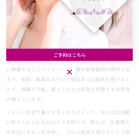
ストレス緩和なら耳つぼを使った自
分時間
耳つぼで叶えるストレスフリーな毎日へ
耳つぼは、日々のストレスや自律神経の乱れによる心身
の不調をケアできる方法として大阪府大阪市都島区でも
ご予約はこちら
注目を集めています。耳には多くのつぼが存在し、適切
に刺激することでリラックス効果や緊張緩和が期待でき
ご予約はこちら
ます。実際、都島区のサロンでは耳つぼ施術を受けるこ
とで、頭痛や不眠、肩こりなどの改善を実感する利用者
が増えています。
ストレス社会で暮らす多くの方にとって、耳つぼは気軽
に取り入れられる心のケア手段です。例えば、仕事帰り
や休日にサロンを予約し、プロの施術を受けることで短