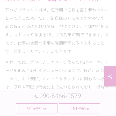
耳つぼリラックス術は、短時間で心身を落ち着かせるこ
とができるため、忙しい都島区の方にもおすすめです。
耳の特定のつぼを数分間軽く押すだけで、自律神経を整
え、ストレスや緊張を和らげる効果が期待できます。例
えば、仕事の合間や家事の隙間時間に取り入れること
で、効率よくリフレッシュできます。
サロンでは、耳つぼジュエリーを使った施術や、マッサ
ージを組み合わせたメニューが人気です。特に、耳の
「神門」や「安眠」といったリラックスに関わるつぼ
は、頭痛や不眠の改善にも役立つとされており、短時間
090-8466-9579
で気分転換したい方に最適です。施術後は、身体が軽く
なったと感じる方が多いのも特徴です。
Web予約
LINE予約
自宅でのセルフケアも簡単に実践でき、初心者の方は、