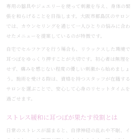
専用の器具やジュエリーを使って刺激を与え、身体の緊
日々の疲れに効く耳つぼケアのコツとは
張を和らげることを目指します。大阪市都島区のサロン
耳つぼケアで日々の疲れをリセットする方
では、カウンセリングを通じて一人ひとりの悩みに合わ
法
せたメニューを提案しているのが特徴です。
短時間で実践できる耳つぼリラックス術
自宅でセルフケアを行う場合も、リラックスした環境で
疲労回復に耳つぼマッサージが効果的な理
耳つぼをゆっくり押すことが大切です。初心者は無理を
由
せず、痛みを感じない程度の優しい刺激から始めましょ
耳つぼセルフケアのコツと失敗しない選び
う。施術を受ける際は、資格を持つスタッフが在籍する
方
サロンを選ぶことで、安心して心身のリセットタイムを
耳つぼが毎日の健康維持に役立つ理由
過ごせます。
耳つぼで叶える自律神経のバランス調整
ストレス緩和に耳つぼが果たす役割とは
自律神経を整える耳つぼ刺激の正しい方法
耳つぼ心のケアで自律神経がどう変わるか
日常のストレスが溜まると、自律神経の乱れや不眠、イ