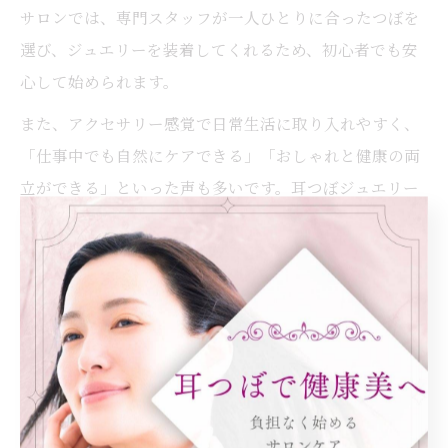
サロンでは、専門スタッフが一人ひとりに合ったつぼを
選び、ジュエリーを装着してくれるため、初心者でも安
心して始められます。
また、アクセサリー感覚で日常生活に取り入れやすく、
「仕事中でも自然にケアできる」「おしゃれと健康の両
立ができる」といった声も多いです。耳つぼジュエリー
を活用することで、美容やダイエット、ストレスケアま
で幅広く対応できるため、都島区の女性を中心に注目さ
れています。手軽さとデザイン性、そして効果の実感が
支持される理由となっています。