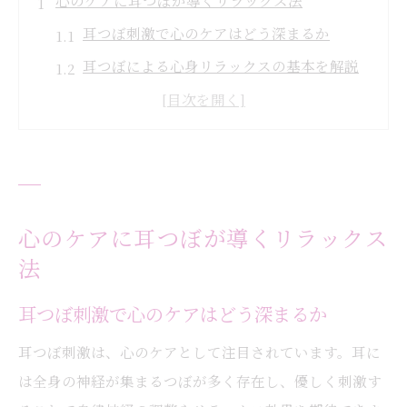
心のケアに耳つぼが導くリラックス法
耳つぼ刺激で心のケアはどう深まるか
耳つぼによる心身リラックスの基本を解説
ストレス緩和に耳つぼが果たす役割とは
耳つぼケアで心のバランスを整える方法
現代女性に耳つぼが選ばれる理由と魅力
大阪府大阪市都島区で始める耳つぼ活用術
都島区で気軽に試せる耳つぼケアの魅力
心のケアに耳つぼが導くリラックス
法
耳つぼ施術の流れとサロン選びのコツ
耳つぼ活用で都島区の生活が変わる理由
耳つぼ刺激で心のケアはどう深まるか
プライベート空間で耳つぼ心のケア体験
耳つぼ刺激は、心のケアとして注目されています。耳に
耳つぼジュエリーが都島区で人気の理由
は全身の神経が集まるつぼが多く存在し、優しく刺激す
ストレス緩和なら耳つぼを使った自分時間