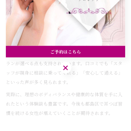
いる背景には、サロンのアクセスの良さや予約のしやす
さ、丁寧なカウンセリング体制があります。徒歩圏内で
通えるサロンも多く、忙しい方でも無理なく続けられる
のが魅力です。
また、肩こりやお腹周りの悩み、ダイエット、リバウン
ご予約はこちら
ド防止など、一人ひとり異なる悩みに寄り添った施術プ
ランが選べる点も支持されています。口コミでも「スタ
ご予約はこちら
ッフが親身に相談に乗ってくれる」「安心して通える」
といった声が多く見られます。
実際に、理想のボディバランスや健康的な体質を手に入
れたという体験談も豊富です。今後も都島区で耳つぼ習
慣を続ける女性が増えていくことが期待されます。