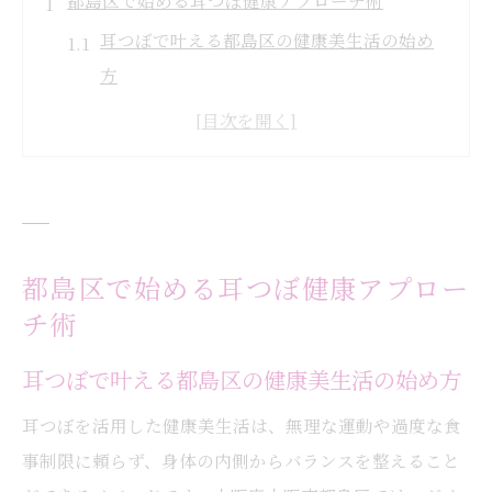
都島区で始める耳つぼ健康アプローチ術
耳つぼで叶える都島区の健康美生活の始め
方
耳つぼアプローチが初めての方へ丁寧なカ
ウンセリング体験
耳つぼジュエリーで新しい美容習慣を始め
るコツ
耳つぼを活かした無理ない健康ケアの流れ
都島区で始める耳つぼ健康アプロー
とは
チ術
耳つぼ専門店選びで押さえたいポイントを
解説
耳つぼで叶える都島区の健康美生活の始め方
身体の内側へ導く耳つぼの新習慣
耳つぼを活用した健康美生活は、無理な運動や過度な食
耳つぼがもたらす身体バランス改善の仕組
事制限に頼らず、身体の内側からバランスを整えること
みとは