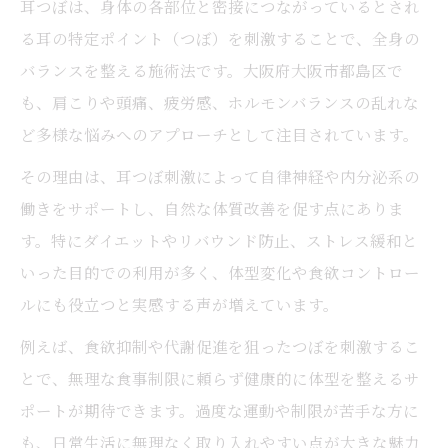
耳つぼは、身体の各部位と密接につながっているとされ
る耳の特定ポイント（つぼ）を刺激することで、全身の
バランスを整える施術法です。大阪府大阪市都島区で
も、肩こりや頭痛、疲労感、ホルモンバランスの乱れな
ど多様な悩みへのアプローチとして注目されています。
その理由は、耳つぼ刺激によって自律神経や内分泌系の
働きをサポートし、自然な体質改善を促す点にありま
す。特にダイエットやリバウンド防止、ストレス緩和と
いった目的での利用が多く、体型変化や食欲コントロー
ルにも役立つと実感する声が増えています。
例えば、食欲抑制や代謝促進を狙ったつぼを刺激するこ
とで、無理な食事制限に頼らず健康的に体型を整えるサ
ポートが期待できます。過度な運動や制限が苦手な方に
も、日常生活に無理なく取り入れやすい点が大きな魅力