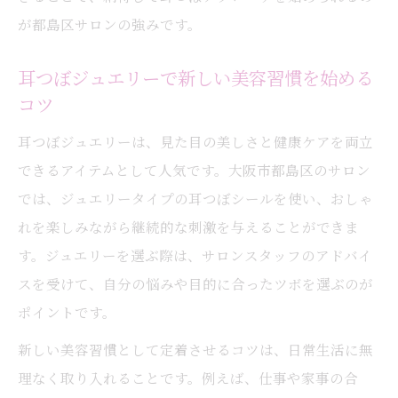
耳つぼジュエリーが美しさを引き出す理由
が都島区サロンの強みです。
耳つぼジュエリーで癒やしのセルフケア時
間を
耳つぼジュエリーで新しい美容習慣を始める
ファッション性とケア性を両立する耳つぼ
コツ
体験
耳つぼジュエリーは、見た目の美しさと健康ケアを両立
耳つぼジュエリー専門店で選ぶ楽しさを満
できるアイテムとして人気です。大阪市都島区のサロン
喫
では、ジュエリータイプの耳つぼシールを使い、おしゃ
耳つぼで日常に輝きをプラスするポイント
れを楽しみながら継続的な刺激を与えることができま
耳つぼ施術によるリバウンド防止サポート
す。ジュエリーを選ぶ際は、サロンスタッフのアドバイ
耳つぼ施術でリバウンドを防ぐメカニズム
スを受けて、自分の悩みや目的に合ったツボを選ぶのが
ポイントです。
耳つぼアプローチと食事指導の活用法
耳つぼが続く理由とリバウンド対策の要点
新しい美容習慣として定着させるコツは、日常生活に無
都島区で選ばれる耳つぼリバウンドサポー
理なく取り入れることです。例えば、仕事や家事の合