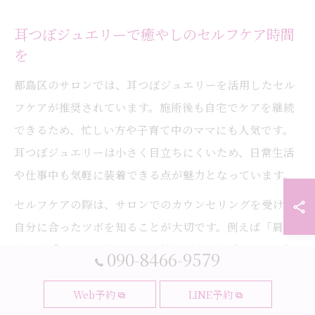
耳つぼジュエリーで癒やしのセルフケア時間
を
都島区のサロンでは、耳つぼジュエリーを活用したセル
フケアが推奨されています。施術後も自宅でケアを継続
できるため、忙しい方や子育て中のママにも人気です。
耳つぼジュエリーは小さく目立ちにくいため、日常生活
や仕事中も気軽に装着できる点が魅力となっています。
セルフケアの際は、サロンでのカウンセリングを受けて
自分に合ったツボを知ることが大切です。例えば「肩こ
り」や「ストレス食い」など悩みに応じたポイントを押
090-8466-9579
さえることで、より高い効果が期待できます。正しい装
着とケア方法についてスタッフからアドバイスを受ける
Web予約
LINE予約