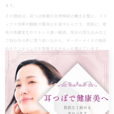
ます。
その理由は、耳つぼ刺激が自律神経の働きを整え、リラ
ックス効果や睡眠の質向上を促すからです。実際に、産
後の体調変化やストレス食い解消、気分の落ち込みなど
で悩む方の声に寄り添いながら、オーダーメイドの施術
やカウンセリングを実施するサロンも増えています。
例えば、日々の疲れや緊張感が和らぎ、気分が前向きに
なったという体験談も多く寄せられています。心と身体
の両面からアプローチできるのが、耳つぼ施術の強みで
す。
耳つぼ習慣が都島区女性に人気のワケ
大阪府大阪市都島区で耳つぼ施術が女性に人気を集めて