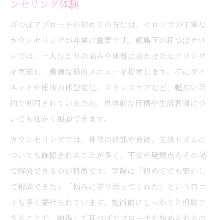
都島区で人気の耳つぼダイエット体験談
ンセリング体験
耳つぼでリバウンドしにくい体質を目指す
耳つぼアプローチが初めての方には、サロンでの丁寧な
方法
カウンセリングが非常に重要です。都島区の耳つぼサロ
気になる肩こり悩みも耳つぼで解消へ
ンでは、一人ひとりの悩みや体質に合わせたヒアリング
耳つぼで肩こり緩和を目指す新しいアプロ
を実施し、最適な施術メニューを提案します。特にダイ
ーチ
エットや産後の体型変化、ストレスケアなど、幅広い目
耳つぼ施術が肩や首の不調に届く理由
的で利用されているため、具体的な目標や生活習慣につ
いても細かく相談できます。
耳つぼマッサージの効果的な受け方と注意
点
カウンセリングでは、身体の状態や食欲、生活リズムに
ストレスによる肩こりも耳つぼでリフレッ
ついても確認されることが多く、不安や疑問点もその場
シュ
で解消できるのが特徴です。実際に「初めてでも安心し
て相談できた」「悩みに寄り添ってくれた」という口コ
都島区で評判の耳つぼ肩こりメソッドとは
ミも多く寄せられています。施術前にしっかりと相談で
耳つぼジュエリーが叶える美と癒やしの毎日
きることで、納得して耳つぼアプローチを始められるの