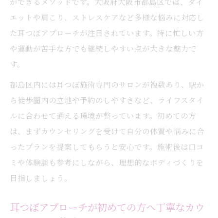
ができるメソッドです。大阪府大阪市都島区では、ダイ
毎日に取り入れやすい耳つぼ新習慣の作り
エットや肩こり、ストレスケアなど多様な悩みに対応し
方
た耳つぼアプローチが注目されています。特に忙しい方
や運動が苦手な方でも継続しやすい点が大きな魅力で
耳つぼジュエリーで内側から美しくなる理
す。
由
耳つぼアプローチで心身の調和をサポート
都島区内には耳つぼ施術専門のサロンが複数あり、駅か
耳つぼ習慣が都島区女性に人気のワケ
ら徒歩圏内の立地や予約のしやすさなど、ライフスタイ
ルに合わせて通える環境が整っています。初めての方
ダイエットなら耳つぼで無理なく続く理由
は、まずカウンセリングを受けて自分の体質や悩みに合
耳つぼダイエットが無理なく続くポイント
ったプランを提案してもらうと安心です。施術後は口コ
食欲コントロールも叶える耳つぼアプロー
ミや体験談も参考にしながら、理想的なボディづくりを
チ法
目指しましょう。
耳つぼジュエリーが習慣化しやすい理由を
解説
耳つぼアプローチが初めての方へ丁寧なカウ