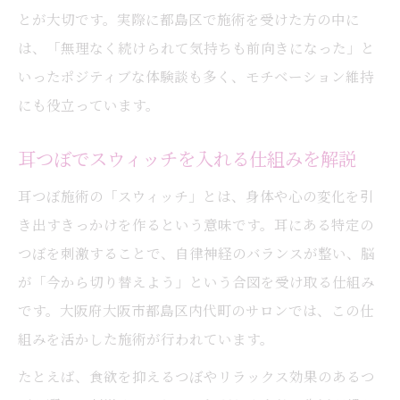
とが大切です。実際に都島区で施術を受けた方の中に
無理なく続ける耳つぼ施術のコツを解説
は、「無理なく続けられて気持ちも前向きになった」と
耳つぼ施術で健康美を実感する体験談紹介
いったポジティブな体験談も多く、モチベーション維持
耳つぼでスウィッチを入れる生活習慣改革
にも役立っています。
耳つぼ活用で生活習慣を見直すポイント
スウィッチが入る耳つぼ施術の始め方
耳つぼでスウィッチを入れる仕組みを解説
日常に耳つぼを取り入れる実践的な工夫
耳つぼ施術の「スウィッチ」とは、身体や心の変化を引
耳つぼが支える前向きな習慣づくりの秘訣
き出すきっかけを作るという意味です。耳にある特定の
耳つぼ施術で心身のリズムを整える方法
つぼを刺激することで、自律神経のバランスが整い、脳
耳つぼがサポートする産後ケアとリバウンド防
が「今から切り替えよう」という合図を受け取る仕組み
止
です。大阪府大阪市都島区内代町のサロンでは、この仕
耳つぼで始める産後ケアの基本とポイント
組みを活かした施術が行われています。
産後リバウンドを防ぐ耳つぼ施術の活用法
たとえば、食欲を抑えるつぼやリラックス効果のあるつ