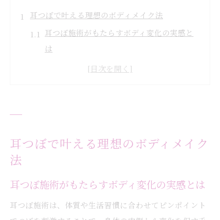
耳つぼで叶える理想のボディメイク法
耳つぼ施術がもたらすボディ変化の実感と
は
耳つぼでスウィッチを入れる仕組みを解説
理想の体型へ導く耳つぼの活用ポイント
耳つぼがサポートする健康美の秘訣を紹介
耳つぼ施術で生活習慣を整えるコツ
食欲コントロールに耳つぼが効く理由とは
耳つぼで叶える理想のボディメイク
食欲を抑える耳つぼのメカニズムを徹底解
法
説
耳つぼ施術がもたらすボディ変化の実感とは
耳つぼがダイエット成功を後押しする理由
耳つぼ施術は、体質や生活習慣に合わせてピンポイント
耳つぼ施術で無理なく食事管理を続ける方