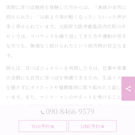
実際に耳つぼ施術を体験した方からは、「食欲が自然に
抑えられた」「以前より体が軽くなった」といった声が
多く寄せられています。大阪府大阪市都島区内代町のサ
ロンでは、リバウンドを繰り返してきた方や運動が苦手
な方でも、無理なく続けられたという成功例が目立ちま
す。
例えば、耳つぼジュエリーを利用した方は、仕事や家事
の合間にも自然に耳つぼを刺激できるため、生活リズム
を崩さずにダイエットや健康維持に取り組めたと話して
います。また、マンツーマンのサポートを受けること
で、途中で挫折することなく理想の体型に近づけたとい
090-8466-9579
う感想もあります。
Web予約
LINE予約
このような体験談は、これから耳つぼ施術を始める方に