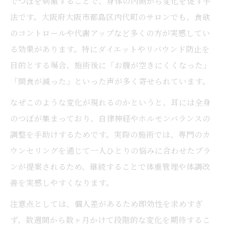
でつぼを刺激することで、身体の内側から変化を促す手
法
法です。大阪府大阪市都島区内代町のサロンでも、食欲
耳つぼで間食を減らす実践的なアドバイス
のコントロールや代謝アップなど多くの方が実感してい
耳つぼ活用でリバウンドを防ぐポイント
る効果があります。特にダイエットやリバウンド防止を
自律神経を整える耳つぼ活用術を紹介
目的とする場合、施術後に「お腹が空きにくくなった」
耳つぼ刺激が自律神経に与える影響とは
「間食が減った」といった声が多く寄せられています。
不調改善に役立つ耳つぼ施術のポイント
なぜこのような変化が現れるのかというと、耳には全身
耳つぼを活用した心身のリフレッシュ法
のつぼが集まっており、自律神経やホルモンバランスの
自律神経を整える耳つぼの日常的な使い方
調整を手助けするためです。実際の施術では、専門のカ
耳つぼで睡眠や血圧が安定する理由に注目
ウンセリングを通じて一人ひとりの悩みに合わせたプラ
無理のない耳つぼ施術で健康美を目指す
ンが提案されるため、継続することで体重管理や体調改
耳つぼ施術で始める手軽な健康美習慣
善を実感しやすくなります。
マンツーマンの耳つぼサポートの魅力
注意点としては、個人差があるため即効性を求めすぎ
耳つぼによる体質改善と継続のポイント
ず、数週間から数ヶ月かけて段階的な変化を期待するこ