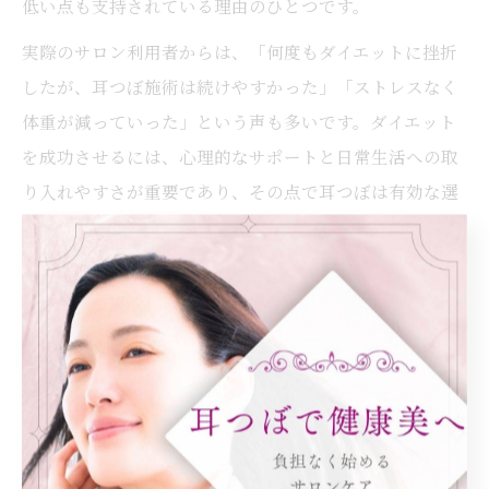
低い点も支持されている理由のひとつです。
実際のサロン利用者からは、「何度もダイエットに挫折
したが、耳つぼ施術は続けやすかった」「ストレスなく
体重が減っていった」という声も多いです。ダイエット
を成功させるには、心理的なサポートと日常生活への取
り入れやすさが重要であり、その点で耳つぼは有効な選
択肢といえます。
耳つぼ施術で無理なく食事管理を続ける方法
耳つぼ施術を活用することで、食事管理が苦手な方でも
無理なくコントロールを続けることが可能です。大阪府
大阪市都島区内代町のサロンでは、個々のライフスタイ
ルや食習慣に合わせたカウンセリングを重視し、最適な
施術プランを提案しています。これにより、ストレスを