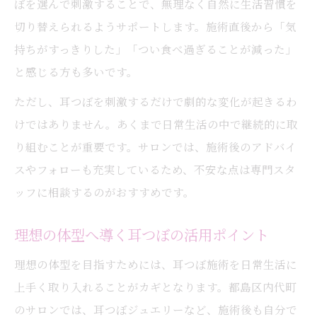
耳つぼがサポートする骨盤ケアと体調管理
ぼを選んで刺激することで、無理なく自然に生活習慣を
切り替えられるようサポートします。施術直後から「気
耳つぼ施術で産後太りに悩まない体作り
持ちがすっきりした」「つい食べ過ぎることが減った」
耳つぼで産後の心身バランスを整える方法
と感じる方も多いです。
ただし、耳つぼを刺激するだけで劇的な変化が起きるわ
けではありません。あくまで日常生活の中で継続的に取
り組むことが重要です。サロンでは、施術後のアドバイ
スやフォローも充実しているため、不安な点は専門スタ
ッフに相談するのがおすすめです。
理想の体型へ導く耳つぼの活用ポイント
理想の体型を目指すためには、耳つぼ施術を日常生活に
上手く取り入れることがカギとなります。都島区内代町
のサロンでは、耳つぼジュエリーなど、施術後も自分で