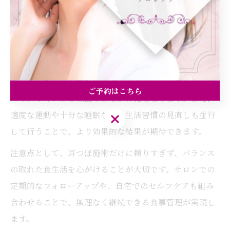
感じにくく自然と食事量や間食が減る傾向が見られま
す。
具体的な方法としては、耳つぼ施術を受けると同時に、
毎日の食事内容を記録することが推奨されます。食欲が
抑えられている実感を得やすくなるため、食事のバラン
ご予約はこちら
スやタイミングを見直すきっかけにもなります。また、
適度な運動や十分な睡眠など、生活習慣の見直しも並行
ご予約はこちら
して行うことで、より効果的な結果が期待できます。
注意点として、耳つぼ施術だけに頼りすぎず、バランス
の取れた食生活を心がけることが大切です。サロンでの
定期的なフォローアップや、自宅でのセルフケアも組み
合わせることで、無理なく継続できる食事管理が実現し
ます。