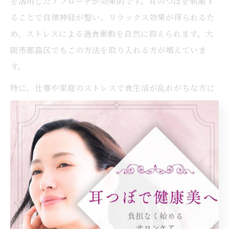
を活用したアプローチが効果的です。耳のつぼを刺激す
ることで自律神経が整い、リラックス効果が得られるた
め、ストレスによる過食衝動を自然に抑えられます。大
阪市都島区でもこの方法を取り入れる方が増えていま
す。
特に、仕事や家庭のストレスで食生活が乱れがちな方に
は、サロンでの耳つぼケアと自宅でのセルフマッサージ
の併用をおすすめします。注意点として、即効性を期待
しすぎず、継続的にケアを行うことが成功へのポイント
です。
自律神経の乱れ対策に耳つぼが有効