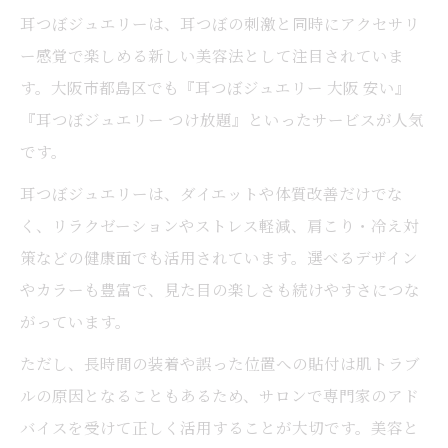
耳つぼジュエリーは、耳つぼの刺激と同時にアクセサリ
か
ー感覚で楽しめる新しい美容法として注目されていま
耳つぼジュエリーで日常に取り入れやすい
す。大阪市都島区でも『耳つぼジュエリー 大阪 安い』
工夫
『耳つぼジュエリー つけ放題』といったサービスが人気
運動が苦手な方も安心の耳つぼ活用体験談
です。
耳つぼで叶う生活習慣の無理ない改善方法
耳つぼジュエリーは、ダイエットや体質改善だけでな
耳つぼダイエットとリラクゼーションの両
く、リラクゼーションやストレス軽減、肩こり・冷え対
立術
策などの健康面でも活用されています。選べるデザイン
やカラーも豊富で、見た目の楽しさも続けやすさにつな
がっています。
ただし、長時間の装着や誤った位置への貼付は肌トラブ
ルの原因となることもあるため、サロンで専門家のアド
バイスを受けて正しく活用することが大切です。美容と