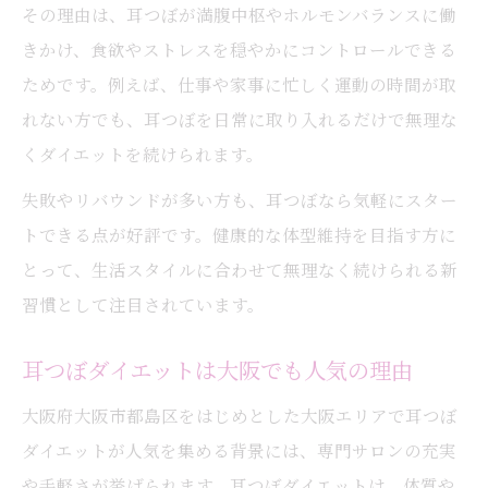
その理由は、耳つぼが満腹中枢やホルモンバランスに働
自律神経を整える耳つぼの選び方とポイン
きかけ、食欲やストレスを穏やかにコントロールできる
ト
ためです。例えば、仕事や家事に忙しく運動の時間が取
耳つぼジュエリーのリラックス効果を実感
れない方でも、耳つぼを日常に取り入れるだけで無理な
ストレスに強い体作りへ耳つぼダイエット
くダイエットを続けられます。
活用術
失敗やリバウンドが多い方も、耳つぼなら気軽にスター
自律神経ケアを耳つぼで無理なく始めるコ
トできる点が好評です。健康的な体型維持を目指す方に
ツ
とって、生活スタイルに合わせて無理なく続けられる新
大阪で人気の耳つぼで自然に痩せる方法
習慣として注目されています。
耳つぼダイエットで理想体型を無理なく実
現
耳つぼダイエットは大阪でも人気の理由
大阪で耳つぼが注目される痩身サポートの
大阪府大阪市都島区をはじめとした大阪エリアで耳つぼ
理由
ダイエットが人気を集める背景には、専門サロンの充実
耳つぼジュエリーがもたらす自然な変化と
や手軽さが挙げられます。耳つぼダイエットは、体質や