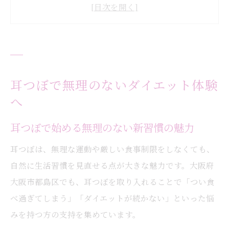
耳つぼジュエリーで美容と健康を両立
ストレスなく続けられる耳つぼの効果とは
耳つぼで体質改善が期待できるポイント
食欲コントロールを叶える耳つぼの実力
耳つぼが満腹中枢に与える自然な働きかけ
耳つぼで無理のないダイエット体験
へ
食欲を抑える耳つぼの仕組みと実例紹介
耳つぼジュエリーで手軽に食欲コントロー
耳つぼで始める無理のない新習慣の魅力
ル
耳つぼは、無理な運動や厳しい食事制限をしなくても、
大阪で注目の耳つぼの効果的な使い方
自然に生活習慣を見直せる点が大きな魅力です。大阪府
耳つぼでストレス過食を無理なく抑制する
大阪市都島区でも、耳つぼを取り入れることで「つい食
方法
べ過ぎてしまう」「ダイエットが続かない」といった悩
自律神経の乱れ対策に耳つぼが有効な理由
みを持つ方の支持を集めています。
耳つぼが自律神経に与える癒しの効果