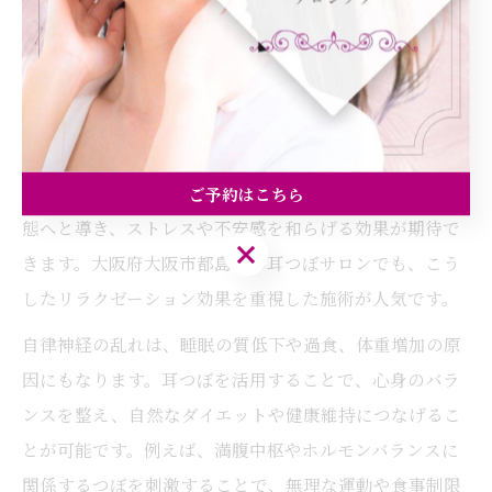
な理由
耳つぼが自律神経に与える癒しの効果
耳つぼは、身体のさまざまな部位とつながる反射区が集
まる場所として知られています。特に自律神経に働きか
けるつぼを刺激することで、緊張状態からリラックス状
ご予約はこちら
態へと導き、ストレスや不安感を和らげる効果が期待で
ご予約はこちら
きます。大阪府大阪市都島区の耳つぼサロンでも、こう
したリラクゼーション効果を重視した施術が人気です。
自律神経の乱れは、睡眠の質低下や過食、体重増加の原
因にもなります。耳つぼを活用することで、心身のバラ
ンスを整え、自然なダイエットや健康維持につなげるこ
とが可能です。例えば、満腹中枢やホルモンバランスに
関係するつぼを刺激することで、無理な運動や食事制限