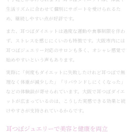
は
生活リズムに合わせて個別にサポートを受けられるた
運動不要でも続く耳つぼの効果的な実践法
め、継続しやすい点が好評です。
耳つぼで実現する健康的なダイエット体験
また、耳つぼダイエットは過度な運動や食事制限を伴わ
リバウンド防止にも役立つ耳つぼの魅力
ず、ストレスを感じにくいのも特徴です。大阪市内には
耳つぼでリバウンドしにくい体質づくりを
耳つぼジュエリー対応のサロンも多く、オシャレ感覚で
目指す
始めやすいという声もあります。
耳つぼジュエリーによる持続的なサポート
実際に「何度もダイエットに失敗したけれど耳つぼで無
力
理なく体重が減少した」「リバウンドしにくくなった」
ストレス対策にも耳つぼが効果的な理由
などの体験談が寄せられています。大阪で耳つぼダイエ
耳つぼダイエットで習慣化するコツを紹介
ットが広まっているのは、こうした実感できる効果と続
けやすさが支持されているからです。
耳つぼで無理なく続く体重管理のポイント
運動不要の新習慣として耳つぼを選ぶ理由
耳つぼジュエリーで美容と健康を両立
耳つぼダイエットはなぜ運動不要で効果的