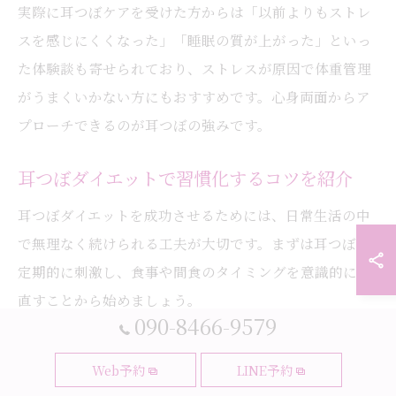
実際に耳つぼケアを受けた方からは「以前よりもストレ
スを感じにくくなった」「睡眠の質が上がった」といっ
た体験談も寄せられており、ストレスが原因で体重管理
がうまくいかない方にもおすすめです。心身両面からア
プローチできるのが耳つぼの強みです。
耳つぼダイエットで習慣化するコツを紹介
耳つぼダイエットを成功させるためには、日常生活の中
で無理なく続けられる工夫が大切です。まずは耳つぼを
定期的に刺激し、食事や間食のタイミングを意識的に見
直すことから始めましょう。
090-8466-9579
例えば、サロンでの施術後は自宅でも簡単な耳つぼマッ
サージを取り入れる、耳つぼジュエリーを活用して常に
Web予約
LINE予約
刺激を与えるなど、日常的な習慣に落とし込むのがポイ