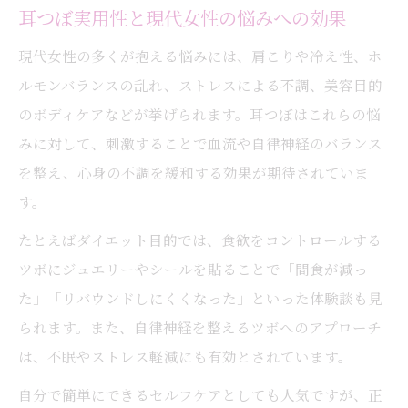
耳つぼ実用性と現代女性の悩みへの効果
耳つぼジュエリーを自分で試す際の注意点
現代女性の多くが抱える悩みには、肩こりや冷え性、ホ
耳つぼジュエリー自分で貼る前の確認事項
ルモンバランスの乱れ、ストレスによる不調、美容目的
耳つぼシール使用時に避けたい位置とは
のボディケアなどが挙げられます。耳つぼはこれらの悩
耳つぼジュエリーやりすぎによるリスク解
みに対して、刺激することで血流や自律神経のバランス
説
を整え、心身の不調を緩和する効果が期待されていま
耳つぼ実用性を高める安全な使い方ガイド
す。
肌が弱い場合の耳つぼジュエリー注意点
たとえばダイエット目的では、食欲をコントロールする
美容にも役立つ耳つぼの正しい位置とは
ツボにジュエリーやシールを貼ることで「間食が減っ
美容目的で注目の耳つぼ位置の基本知識
た」「リバウンドしにくくなった」といった体験談も見
耳つぼ実用性とフェイスライン改善の関係
られます。また、自律神経を整えるツボへのアプローチ
図解で分かる耳のツボと美容効果の関連性
は、不眠やストレス軽減にも有効とされています。
耳つぼマッサージで得られる美容メリット
自分で簡単にできるセルフケアとしても人気ですが、正