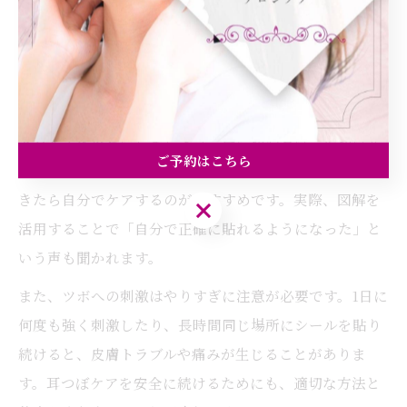
連するツボが存在し、それぞれが異なる作用を持ってい
ます。間違った位置に貼ると十分な効果が得られないだ
けでなく、痛みや違和感の原因にもなります。
正確な位置を知るためには、耳のツボ図解や専門家のア
ドバイスを参考にしましょう。特に初心者は、最初はサ
ご予約はこちら
ロンや施術者のサポートを受けて位置を確認し、慣れて
きたら自分でケアするのがおすすめです。実際、図解を
ご予約はこちら
活用することで「自分で正確に貼れるようになった」と
いう声も聞かれます。
また、ツボへの刺激はやりすぎに注意が必要です。1日に
何度も強く刺激したり、長時間同じ場所にシールを貼り
続けると、皮膚トラブルや痛みが生じることがありま
す。耳つぼケアを安全に続けるためにも、適切な方法と