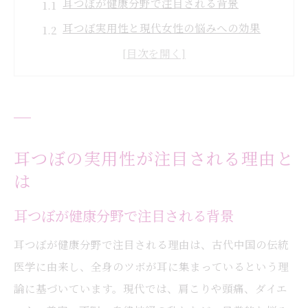
耳つぼが健康分野で注目される背景
耳つぼ実用性と現代女性の悩みへの効果
耳つぼがもたらす期待と本当の理由
耳つぼの実用性を支える科学的根拠
口コミで広がる耳つぼ実用性のリアル
ダイエット効果に期待できる耳つぼ活用法
耳つぼ実用性で叶える食欲コントロール法
耳つぼの実用性が注目される理由と
は
耳つぼダイエットのリバウンド対策ポイン
ト
耳つぼが健康分野で注目される背景
耳つぼジュエリー活用でダイエット効果実
耳つぼが健康分野で注目される理由は、古代中国の伝統
感
医学に由来し、全身のツボが耳に集まっているという理
耳つぼの正しい位置とダイエットの関係性
論に基づいています。現代では、肩こりや頭痛、ダイエ
耳つぼ実用性と他の健康法との併用利点