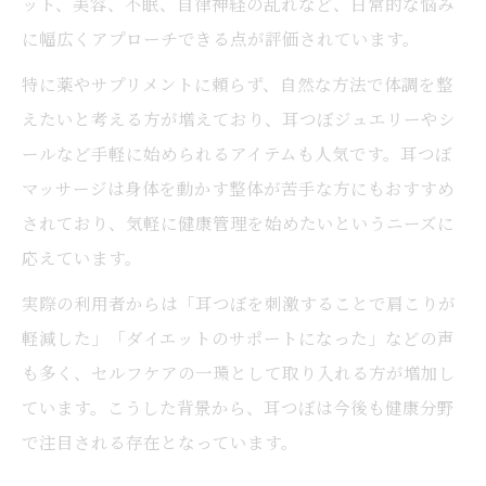
ット、美容、不眠、自律神経の乱れなど、日常的な悩み
自律神経を整える耳つぼ刺激のポイント
に幅広くアプローチできる点が評価されています。
耳つぼ実用性で自律神経の乱れを改善
特に薬やサプリメントに頼らず、自然な方法で体調を整
耳つぼの位置と自律神経調整の関係性
えたいと考える方が増えており、耳つぼジュエリーやシ
耳つぼ刺激で感じるリラックス効果とは
ールなど手軽に始められるアイテムも人気です。耳つぼ
ストレス緩和に役立つ耳つぼ実用性の魅力
マッサージは身体を動かす整体が苦手な方にもおすすめ
耳マッサージやりすぎを防ぐポイント解説
されており、気軽に健康管理を始めたいというニーズに
体験者が語る耳つぼ実用性のリアルな声
応えています。
耳つぼ実用性を体験した人の感想まとめ
実際の利用者からは「耳つぼを刺激することで肩こりが
耳つぼジュエリー効果の体験談を徹底紹介
軽減した」「ダイエットのサポートになった」などの声
リフトアップや肩こり改善の実感エピソー
も多く、セルフケアの一環として取り入れる方が増加し
ド
ています。こうした背景から、耳つぼは今後も健康分野
で注目される存在となっています。
耳つぼダイエット効果なしと感じた理由
耳つぼジュエリー胡散臭い？体験者の本音