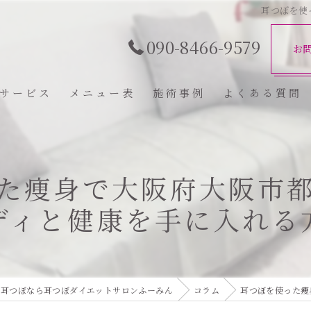
耳つぼを使
090-8466-9579
お
サービス
メニュー表
施術事例
よくある質問
た痩身で大阪府大阪市
ディと健康を手に入れる
の耳つぼなら耳つぼダイエットサロンふーみん
コラム
耳つぼを使った痩