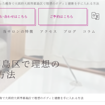
った痩身で大阪府大阪市都島区で理想のボディと健康を手に入れる方法
問い合わせはこちら
ご予約はこちら
当サロンの特徴
アクセス
ブログ
コラム
ダイエット
健康
都島区で理想の
方法
美容エステ
食欲
痩身
身で大阪府大阪市都島区で理想のボディと健康を手に入れる方法