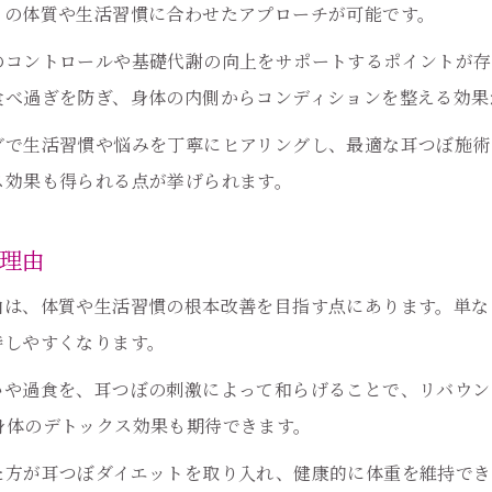
々の体質や生活習慣に合わせたアプローチが可能です。
耳つぼで叶うキラキラダイエット体験談
都島区で話題の耳つぼ痩身体験を解説
のコントロールや基礎代謝の向上をサポートするポイントが存
食べ過ぎを防ぎ、身体の内側からコンディションを整える効果
耳つぼ痩身で変わる都島区の実績とは
耳つぼダイエット体験談から学ぶコツ
グで生活習慣や悩みを丁寧にヒアリングし、最適な耳つぼ施術
耳つぼ施術の流れと都島区での評判
ス効果も得られる点が挙げられます。
耳つぼダイエットが選ばれる理由を解説
理由
耳つぼ痩身で健康と美を手に入れる方法
ホットペッパービューティー予約でお得に痩身
由は、体質や生活習慣の根本改善を目指す点にあります。単な
耳つぼ痩身をお得に体験する予約術
持しやすくなります。
耳つぼサロンの予約前に知るべきポイント
いや過食を、耳つぼの刺激によって和らげることで、リバウン
耳つぼダイエットの予約で得られる特典
身体のデトックス効果も期待できます。
耳つぼジュエリー予約活用術を徹底解説
た方が耳つぼダイエットを取り入れ、健康的に体重を維持でき