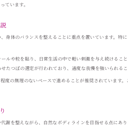
耳つぼ施術は予約時の比較が重要
なっています。
健康も叶える耳つぼ施術の実践ポイント
解説
耳つぼ施術が健康管理にも役立つ理由
耳つぼで体調を整えながら痩身を実現
つ、身体のバランスを整えることに重点を置いています。特に
耳つぼと食事指導を組み合わせた健康法
耳つぼ施術の実践で気をつけるポイント
シールや粒を貼り、日常生活の中で軽い刺激を与え続けること
耳つぼダイエットが健康にもたらす効果
わせたつぼの選定が行われており、過度な我慢を強いられる
耳つぼならリバウンド防止もサポートできる
ご予約はこちら
ご予約はこちら
kg程度の無理のないペースで進めることが推奨されています
耳つぼがリバウンド防止に効果的な理由
耳つぼ施術で続くダイエット習慣の作り方
耳つぼダイエットでリバウンドを避ける秘訣
り
耳つぼ活用で長期的な体型維持を目指す
や代謝を整えながら、自然なボディラインを目指せる点にあり