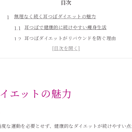
目次
無理なく続く耳つぼダイエットの魅力
耳つぼで健康的に続けやすい痩身生活
耳つぼダイエットがリバウンドを防ぐ理由
耳つぼを使った無理のない減量法を解説
耳つぼで叶える自然なボディライン作り
耳つぼダイエットの基礎知識と続け方
キラキラ耳つぼジュエリーで理想の体型へ
イエットの魅力
耳つぼジュエリーが美容と痩身を両立
耳つぼジュエリー専門店を選ぶポイント
活
耳つぼジュエリーの魅力と痩身効果を紹介
耳つぼジュエリーつけ放題の活用方法
過度な運動を必要とせず、健康的なダイエットが続けやすい点