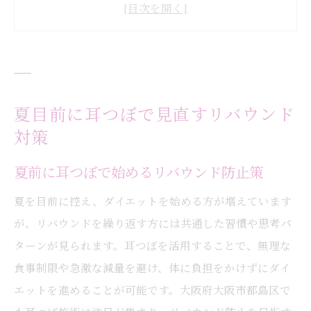
リバウンド経験者が意識すべき耳つぼ活用
法
耳つぼで続けやすいダイエット生活の工夫
無理な食事制限なし耳つぼサポートの効果
繰り返すリバウンドの原因を耳つぼで探る
夏目前に耳つぼで見直すリバウンド
耳つぼが明かすリバウンドの共通要因
対策
リバウンドの根本原因を耳つぼで分析
夏前に耳つぼで始めるリバウンド防止策
耳つぼと食欲コントロールの関係性を解説
夏を目前に控え、ダイエットを始める方が増えています
耳つぼ利用時によくあるリバウンドの誤解
が、リバウンドを繰り返す方には共通した習慣や思考パ
耳つぼの効果とホルモンバランスの関係
ターンが見られます。耳つぼを活用することで、無理な
耳つぼが叶える無理なく続くダイエット術
食事制限や急激な減量を避け、体に負担をかけずにダイ
耳つぼで無理なく続けるダイエット習慣
エットを進めることが可能です。大阪府大阪市都島区で
耳つぼ刺激の正しいやり方と注意点