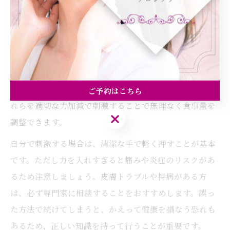
耳つぼ刺激の正しいやり方と注意点
耳つぼダイエットの効果を最大限に引き出すためには、
正しいツボの位置と刺激方法を理解することが大切で
す。大阪府大阪市都島区でも、専門のサロンでは個々の
体質や目的に合わせた施術を行っています。食欲を抑え
る代表的なツボには「飢点」や「神門」などがあり、こ
ご予約はこちら
れらを適切な力加減で刺激することで無理なく食事量を
ご予約はこちら
調整できます。
自分で刺激する場合は、清潔な手で軽く押すことが基本
です。ただし力を入れすぎると痛みや炎症のリスクがあ
るため注意しましょう。皮膚トラブルや持病がある方
は、必ず専門家に相談することをおすすめします。誤っ
た方法で続けてしまうと、かえって健康を損なう恐れも
あるため、正しい知識を持って行うことが重要です。