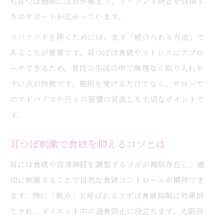
も耳つぼ施術に注目が集まり、リバウンド防止を目指す
耳つぼを活かす続けやすい減量テクニック
方のサポートが広がっています。
耳つぼで習慣化しやすい体型管理の秘訣
リバウンドを防ぐためには、まず「続けられる方法」で
失敗しない耳つぼダイエットの進め方
あることが重要です。耳つぼは食欲やストレスにアプロ
リバウンド経験者が気を付けたい耳つぼ活用法
ーチできるため、普段の生活の中で無理なく取り入れや
リバウンド経験者必見耳つぼ活用の注意点
すい点が特徴です。施術を受けるだけでなく、サロンで
のアドバイスや日々の習慣の見直しも大切なポイントで
耳つぼで再発防止するための実践ポイント
す。
耳つぼ刺激と生活リズムの見直しが大切
耳つぼを使ったリバウンドしにくい習慣
耳つぼ刺激で食欲を抑えるコツとは
耳つぼ継続がリバウンド防止のカギになる
耳には食欲や自律神経を調整するツボが複数存在し、適
理由
切に刺激することで自然な食欲コントロールが期待でき
ストレス少なく耳つぼで体型維持を目指す方法
ます。特に「飢点」と呼ばれるツボは食欲抑制に効果的
ストレスフリーな耳つぼ体型維持のコツ
とされ、ダイエット中の過食防止に役立ちます。大阪府