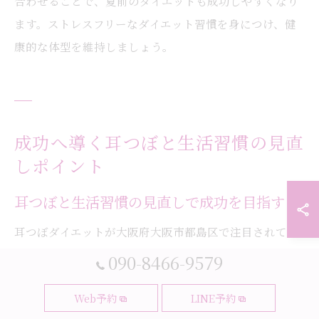
合わせることで、夏前のダイエットも成功しやすくなり
ます。ストレスフリーなダイエット習慣を身につけ、健
康的な体型を維持しましょう。
成功へ導く耳つぼと生活習慣の見直
しポイント
耳つぼと生活習慣の見直しで成功を目指す
耳つぼダイエットが大阪府大阪市都島区で注目されてい
る理由のひとつは、生活習慣の見直しと組み合わせるこ
090-8466-9579
とで無理なく目標達成を目指せる点です。リバウンドを
Web予約
LINE予約
繰り返す方の多くは、短期間だけ過度な制限を行い、そ