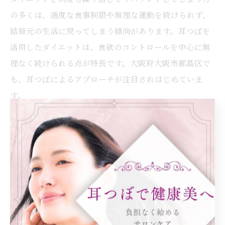
の多くは、過度な食事制限や無理な運動を続けられず、
結局元の生活に戻ってしまう傾向があります。耳つぼを
活用したダイエットは、食欲のコントロールを中心に無
理なく続けられる点が特長です。大阪府大阪市都島区で
も、耳つぼによるアプローチが注目されはじめていま
す。
耳には食欲や満腹感を調整するツボが存在し、適切に刺
激することで自然と食事量を抑えやすくなります。これ
により暴飲暴食を防ぎ、ストレスなくダイエット習慣を
続けやすくなるのがポイントです。実際に「食事制限が
つらくて続かなかったが、耳つぼを取り入れてから無理
なく習慣化できた」という声も多く寄せられています。