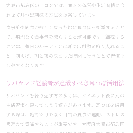
耳つぼと心の安定がもたらす効果とは
大阪市都島区のサロンでは、個々の体質や生活習慣に合
耳つぼ活用で食欲ストレスを軽減する方法
わせて耳つぼ刺激の方法を提案しています。
耳つぼケアが続く体型維持に役立つ理由
食事前や間食が欲しくなった際に耳つぼを刺激すること
耳つぼでストレス由来のリバウンド予防法
で、無理なく食事量を減らすことが可能です。継続する
成功へ導く耳つぼと生活習慣の見直しポイント
コツは、毎日のルーティンに耳つぼ刺激を取り入れるこ
耳つぼと生活習慣の見直しで成功を目指す
と。例えば、朝と夜の決まった時間に行うことで習慣化
しやすくなります。
耳つぼを活かした毎日のルーティン作り
耳つぼと栄養バランス改善の関係性
リバウンド経験者が意識すべき耳つぼ活用法
耳つぼ効果を高める生活習慣の秘訣
リバウンドを繰り返す方の多くは、ダイエット後に元の
耳つぼと運動習慣がリバウンド防止に有効
生活習慣へ戻ってしまう傾向があります。耳つぼを活用
する際は、施術だけでなく日常の食事や運動、ストレス
管理まで意識することが重要です。大阪府大阪市都島区