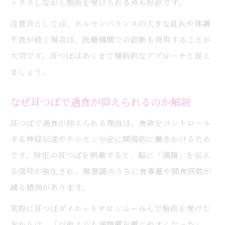
ックスしながら施術を受けられる点も好評です。
耳つぼダイエットの成功を長続きさせる秘
注意点としては、ホルモンバランスの大きな乱れや体調
訣
不良が続く場合は、医療機関での診断も併用することが
耳つぼ習慣で継続的なダイエットを実現
大切です。耳つぼはあくまで補助的なアプローチと捉え
耳つぼでストレス食いを未然に防ぐコツ
ましょう。
耳つぼダイエットで理想の体型をキープす
なぜ耳つぼで過食が抑えられるのか解説
る方法
耳つぼで過食が抑えられる理由は、食欲をコントロール
する神経伝達やホルモン分泌に間接的に働きかけるため
です。特定の耳つぼを刺激すると、脳に「満腹」を伝え
る信号が強化され、無意識のうちに食事量や間食回数が
減る傾向があります。
実際に耳つぼダイエットサロンふーみんで施術を受けた
方からは、「以前よりも満腹感を感じやすくなった」