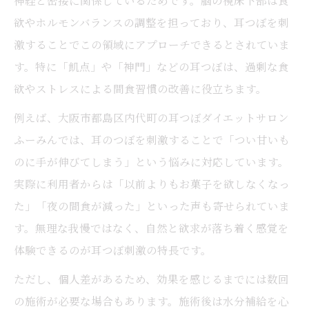
神経と密接に関係しているためです。脳の視床下部は食
ント
欲やホルモンバランスの調整を担っており、耳つぼを刺
耳つぼで自然に食欲を整える実践法
激することでこの領域にアプローチできるとされていま
都島区内代町で始める耳つぼ体験談
す。特に「飢点」や「神門」などの耳つぼは、過剰な食
耳つぼ体験で感じた甘いもの欲求の変化
欲やストレスによる間食習慣の改善に役立ちます。
耳つぼダイエットサロンでの具体的な施術
例えば、大阪市都島区内代町の耳つぼダイエットサロン
例
ふーみんでは、耳のつぼを刺激することで「つい甘いも
耳つぼダイエット実践者のリアルな声を紹
のに手が伸びてしまう」という悩みに対応しています。
介
実際に利用者からは「以前よりもお菓子を欲しなくなっ
耳つぼで得た体調や見た目の前向きな変化
た」「夜の間食が減った」といった声も寄せられていま
耳つぼジュエリーの利用シーンと感想
す。無理な我慢ではなく、自然と欲求が落ち着く感覚を
続けやすい耳つぼと食習慣の整え方
体験できるのが耳つぼ刺激の特長です。
耳つぼ施術と日常の食習慣改善のコツ
ただし、個人差があるため、効果を感じるまでには数回
耳つぼで食事リズムを整える実践ポイント
の施術が必要な場合もあります。施術後は水分補給を心