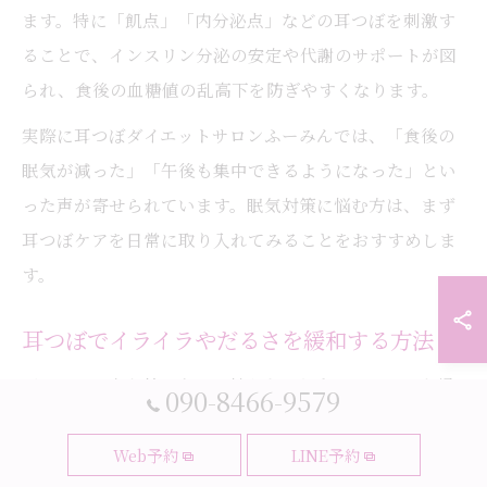
ます。特に「飢点」「内分泌点」などの耳つぼを刺激す
ることで、インスリン分泌の安定や代謝のサポートが図
られ、食後の血糖値の乱高下を防ぎやすくなります。
実際に耳つぼダイエットサロンふーみんでは、「食後の
眠気が減った」「午後も集中できるようになった」とい
った声が寄せられています。眠気対策に悩む方は、まず
耳つぼケアを日常に取り入れてみることをおすすめしま
す。
耳つぼでイライラやだるさを緩和する方法
ダイエット中や甘いものを控えたいとき、イライラや慢
090-8466-9579
性的なだるさを感じやすくなることがあります。これは
血糖値の変動やホルモンバランスの乱れが影響してお
Web予約
LINE予約