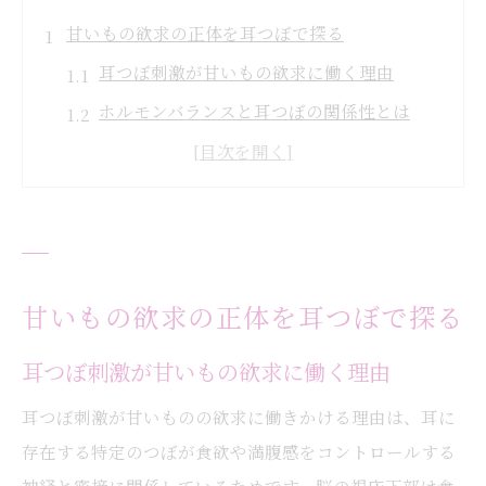
甘いもの欲求の正体を耳つぼで探る
耳つぼ刺激が甘いもの欲求に働く理由
ホルモンバランスと耳つぼの関係性とは
なぜ耳つぼで過食が抑えられるのか解説
ストレスと耳つぼが食欲に与える影響
甘いもの依存と耳つぼダイエットの理論
無理なく減らす耳つぼダイエットの秘訣
続けやすい耳つぼダイエットの基本ステッ
甘いもの欲求の正体を耳つぼで探る
プ
耳つぼ刺激が甘いもの欲求に働く理由
耳つぼ施術で食事制限なしの減量をめざす
耳つぼ刺激が甘いものの欲求に働きかける理由は、耳に
耳つぼダイエットがリバウンドに強い理由
存在する特定のつぼが食欲や満腹感をコントロールする
耳つぼダイエットと生活習慣の見直しポイ