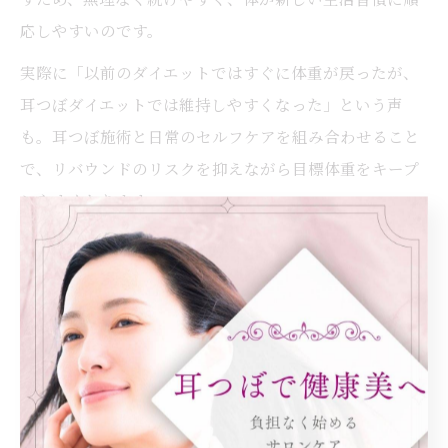
応しやすいのです。
実際に「以前のダイエットではすぐに体重が戻ったが、
耳つぼダイエットでは維持しやすくなった」という声
も。耳つぼ施術と日常のセルフケアを組み合わせること
で、リバウンドのリスクを抑えながら目標体重をキープ
しやすくなります。
耳つぼダイエットと生活習慣の見直しポイン
ト
耳つぼダイエットの効果を高めるためには、日々の生活
習慣の見直しも重要です。特に、夜遅い食事や間食、睡
眠不足、ストレス過多などは、甘いものへの依存や食欲
の乱れを引き起こしやすくなります。