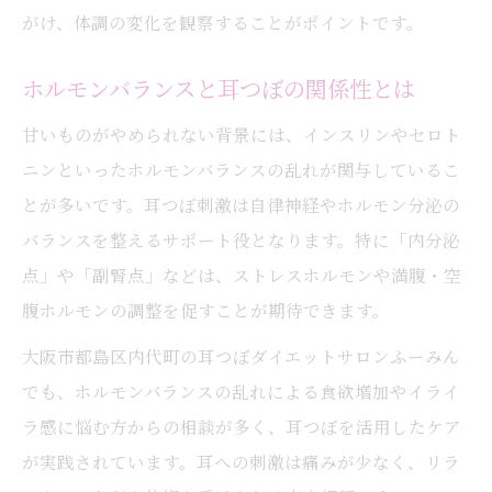
耳つぼ活用で間食を減らす習慣づくり
がけ、体調の変化を観察することがポイントです。
耳つぼジュエリーと生活リズムの密接な関
ホルモンバランスと耳つぼの関係性とは
係
甘いものがやめられない背景には、インスリンやセロト
耳つぼを活かした無理のない食欲コントロ
ニンといったホルモンバランスの乱れが関与しているこ
ール
とが多いです。耳つぼ刺激は自律神経やホルモン分泌の
食後の眠気やイライラも耳つぼでケア
バランスを整えるサポート役となります。特に「内分泌
耳つぼが食後の眠気に働きかける理由
点」や「副腎点」などは、ストレスホルモンや満腹・空
耳つぼでイライラやだるさを緩和する方法
腹ホルモンの調整を促すことが期待できます。
耳つぼ施術で血糖値の急変動を防ぐコツ
大阪市都島区内代町の耳つぼダイエットサロンふーみん
耳つぼで実感する気分と体調の安定効果
でも、ホルモンバランスの乱れによる食欲増加やイライ
耳つぼダイエットで体調の波を整える実例
ラ感に悩む方からの相談が多く、耳つぼを活用したケア
リバウンド予防に役立つ耳つぼ活用術
が実践されています。耳への刺激は痛みが少なく、リラ
耳つぼでリバウンドを防ぐ体質改善法