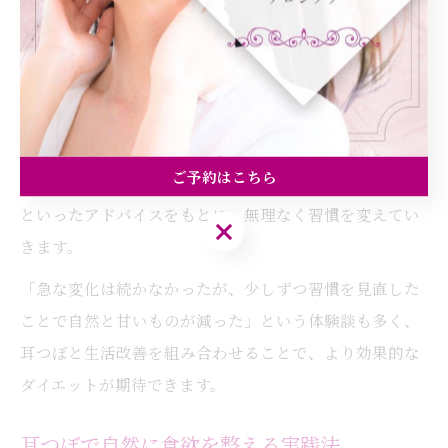
大阪市都島区内代町の耳つぼダイエットサロンふーみん
では、耳つぼ施術とセットで、生活習慣カウンセリング
も行っています。具体的には、
・夜間の間食を控える
・規則正しい睡眠を心がける
ご予約はこちら
・ストレス発散の方法を見つける
といったアドバイスをもとに、無理なく習慣を変えてい
ご予約はこちら
きます。
「急な変化は続かなかったが、少しずつ習慣を見直した
ことで自然と甘いものが減った」という体験談も多く、
耳つぼと生活改善を組み合わせることで、より効果的な
ダイエットが期待できます。
耳つぼで自然に食欲を整える実践法