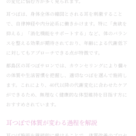
の変化に悩む方が多く見られます。
耳つぼダイエットのメリットを徹底解説
耳つぼは、身体全体の縮図とされる耳を刺激すること
耳つぼ施術で変わる食欲と体質のポイント
で、自律神経や内分泌系に働きかけます。特に「食欲を
耳つぼで始める無理のないダイエット法
抑える」「消化機能をサポートする」など、体のバラン
耳つぼ施術の通いやすさと継続のコツ
スを整える効果が期待されており、年齢による代謝低下
年齢変化に強い耳つぼの働きとは何か
に対してもアプローチできる点が特徴です。
耳つぼが年齢変化に強い理由を徹底分析
都島区の耳つぼサロンでは、カウンセリングにより個々
耳つぼ施術で維持できるホルモンバランス
の体質や生活習慣を把握し、適切なつぼを選んで施術し
耳つぼの刺激で得られる痩身効果の特徴
ます。これにより、40代以降の代謝変化に合わせたケア
ができるため、無理なく健康的な体型維持を目指す方に
耳つぼで年齢による代謝低下をサポート
おすすめされています。
耳つぼを活かした継続的な健康管理法
都島区で安心できる耳つぼダイエット体験
耳つぼで体質が変わる過程を解説
都島区で受ける耳つぼダイエット体験談
耳つぼ施術を継続的に受けることで、体質改善のプロセ