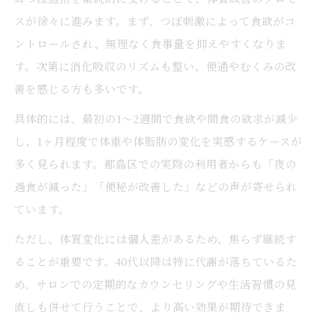
耳つぼ施術の流れとカウンセリング内容
スが徐々に進みます。まず、つぼ刺激によって食欲がコ
耳つぼダイエットの効果が出る期間とは
ントロールされ、無理なく食事量を抑えやすくなりま
耳つぼ施術で得られる具体的な変化
す。次第に消化吸収のリズムも整い、便通やむくみの改
耳つぼ体験者の口コミと安心ポイント
善を感じる方も多いです。
耳つぼジュエリーが美容面にも好評な理由
具体的には、最初の1〜2週間で食欲や間食の欲求が減少
耳つぼジュエリーの美容効果に注目
し、1ヶ月程度で体重や体脂肪の変化を実感するケースが
耳つぼジュエリーと痩身の関係性とは
多く見られます。都島区での実際の利用者からも「夜の
耳つぼジュエリーが人気の理由を解説
過食が減った」「便秘が改善した」などの声が寄せられ
ています。
耳のマッサージと耳つぼジュエリーの違い
耳つぼジュエリーで手軽に美容ケア
ただし、体質変化には個人差があるため、焦らず継続す
ることが重要です。40代以降は特に代謝が落ちているた
め、サロンでの定期的なカウンセリングや生活習慣の見
直しも併せて行うことで、より高い効果が期待できま