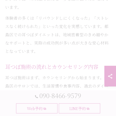
います。
体験者の多くは「リバウンドしにくくなった」「ストレ
スなく続けられた」といった変化を実感しています。都
島区での耳つぼダイエットは、地域密着型のきめ細やか
なサポートと、実際の成功例が多い点が大きな安心材料
となっています。
耳つぼ施術の流れとカウンセリング内容
耳つぼ施術はまず、カウンセリングから始まります。都
島区のサロンでは、生活習慣や食事内容、過去のダイエ
090-8466-9579
ット歴などを丁寧にヒアリングし、個々の体質や悩みに
合わせたプランを提案します。特に40代以降の方には、
Web予約
LINE予約
加齢による代謝低下やホルモンバランスの変化について