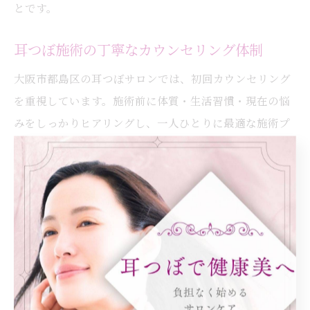
とです。
耳つぼ施術の丁寧なカウンセリング体制
大阪市都島区の耳つぼサロンでは、初回カウンセリング
を重視しています。施術前に体質・生活習慣・現在の悩
みをしっかりヒアリングし、一人ひとりに最適な施術プ
ランを提案します。
特に40代からの体質変化やホルモンバランスの乱れな
ど、年齢特有の悩みについても、専門知識を持ったスタ
ッフが丁寧に対応します。これにより、安心して施術を
受けられるとともに、無理のないダイエット計画が立て
られます。
また、施術後も定期的なフォローや生活アドバイスが受