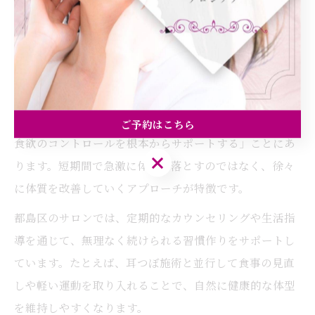
けられる体制が整っており、不安や疑問にもすぐ対応で
きる環境が好評です。初心者の方でも安心してスタート
できる点が、リピーターの多い理由です。
耳つぼ施術でリバウンドしにくい工夫とは
耳つぼ施術がリバウンドしにくい理由は、「自律神経や
ご予約はこちら
食欲のコントロールを根本からサポートする」ことにあ
ご予約はこちら
ります。短期間で急激に体重を落とすのではなく、徐々
に体質を改善していくアプローチが特徴です。
都島区のサロンでは、定期的なカウンセリングや生活指
導を通じて、無理なく続けられる習慣作りをサポートし
ています。たとえば、耳つぼ施術と並行して食事の見直
しや軽い運動を取り入れることで、自然に健康的な体型
を維持しやすくなります。