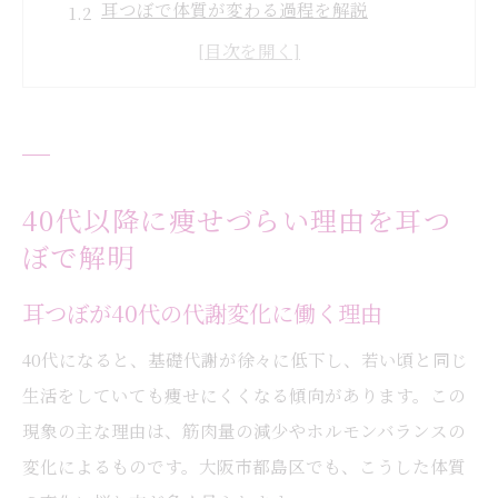
耳つぼで体質が変わる過程を解説
耳つぼダイエットは怪しいのか徹底検証
大阪の耳つぼ施術で食欲に変化が出る仕組
み
耳つぼが自律神経に与える影響とは
耳つぼ施術が都島区女性に選ばれる理由
40代以降に痩せづらい理由を耳つ
耳つぼが都島区女性から支持される理由
ぼで解明
耳つぼダイエットが安心なポイントを紹介
耳つぼが40代の代謝変化に働く理由
耳つぼ施術の口コミと体験談を詳しく解説
40代になると、基礎代謝が徐々に低下し、若い頃と同じ
耳つぼ施術の丁寧なカウンセリング体制
生活をしていても痩せにくくなる傾向があります。この
耳つぼ施術でリバウンドしにくい工夫とは
現象の主な理由は、筋肉量の減少やホルモンバランスの
痩せにくさ対策なら耳つぼを活用しよう
変化によるものです。大阪市都島区でも、こうした体質
耳つぼを活用した痩せにくさ対策の基本