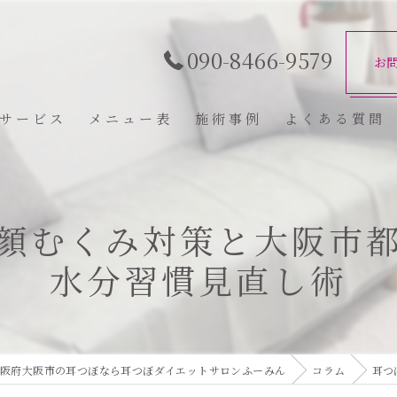
090-8466-9579
お
サービス
メニュー表
施術事例
よくある質問
顔むくみ対策と大阪市
水分習慣見直し術
阪府大阪市の耳つぼなら耳つぼダイエットサロンふーみん
コラム
耳つ