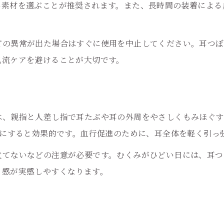
い素材を選ぶことが推奨されます。また、長時間の装着による
耳つぼダイエットも取り入れたむくみケア
無理なく続く水分習慣と耳つぼの関係
耳つぼと水分習慣で健康的な毎日を目指す
どの異常が出た場合はすぐに使用を中止してください。耳つぼ
己流ケアを避けることが大切です。
水分代謝アップに役立つ耳つぼポイント紹介
耳つぼで無理なく水分習慣を作る秘訣
耳つぼ活用で代謝バランスを保つ方法
続けやすい水分補給と耳つぼのコツ
は、親指と人差し指で耳たぶや耳の外周をやさしくもみほぐす
慣にすると効果的です。血行促進のために、耳全体を軽く引っ
安心して始める耳つぼケアのポイント
ご予約はこちら
ご予約はこちら
耳つぼケアを安全に始めるための基礎知識
立てないなどの注意が必要です。むくみがひどい日には、耳つ
り感が実感しやすくなります。
失敗しない耳つぼのセルフケア注意事項
耳つぼジュエリー選びで安心感を得る方法
ツ
初心者が耳つぼケアで意識したい大切なこと