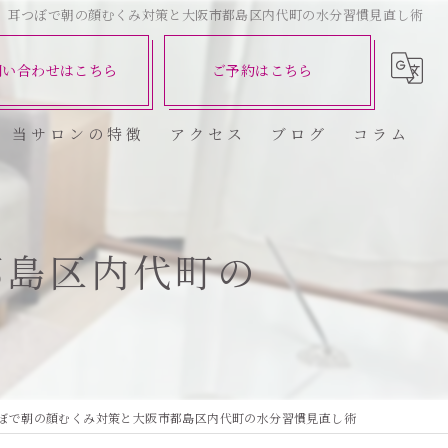
耳つぼで朝の顔むくみ対策と大阪市都島区内代町の水分習慣見直し術
問い合わせはこちら
ご予約はこちら
当サロンの特徴
アクセス
ブログ
コラム
ダイエット
健康
都島区内代町の
美容エステ
食欲
痩身
ぼで朝の顔むくみ対策と大阪市都島区内代町の水分習慣見直し術