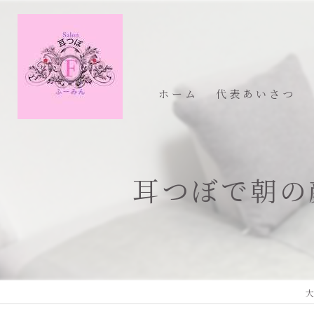
ホーム
代表あいさつ
耳つぼで朝の
大