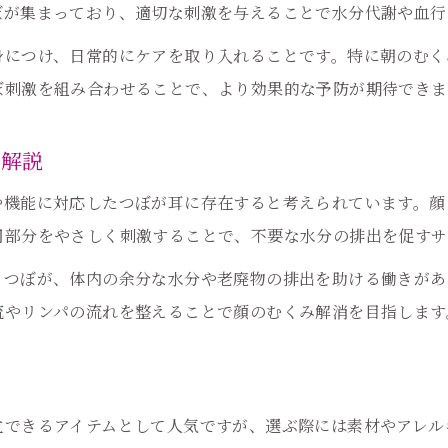
ぼが集まっており、適切な刺激を与えることで水分代謝や血行
耳つぼで日常の水分補給を見直すポイント
耳つぼジュエリーの安全性と実践体験
身につけ、日常的にケアを取り入れることです。特に朝のむく
ぼ刺激を組み合わせることで、より効果的な予防が期待できま
耳つぼジュエリーの安全な使い方と注意点
トラブルを防ぐ耳つぼジュエリーの正しい知識
か解説
耳つぼジュエリー体験談から学ぶ安心ポイント
耳つぼジュエリーで肌トラブルを避ける方法
や機能に対応したつぼが耳に存在すると考えられています。顔
周部分をやさしく刺激することで、不要な水分の排出を促すサ
耳つぼケア初心者が気を付けるべきこと
むくみ改善へ導く耳つぼセルフケア術
るつぼが、体内の余分な水分や老廃物の排出を助ける働きがあ
耳つぼセルフケアでむくみ予防を実践しよう
流やリンパの流れを整えることで顔のむくみ解消を目指します
簡単にできる耳つぼの押し方とコツ
毎朝の耳つぼケアで顔むくみ対策を強化
耳つぼセルフケアを習慣にする方法
立できるアイテムとして人気ですが、選ぶ際には素材やアレル