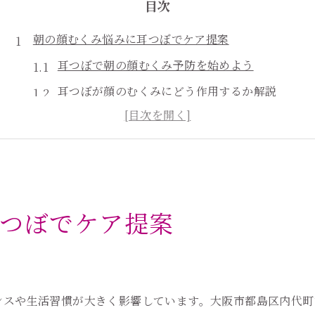
目次
朝の顔むくみ悩みに耳つぼでケア提案
耳つぼで朝の顔むくみ予防を始めよう
耳つぼが顔のむくみにどう作用するか解説
耳つぼジュエリーの選び方と注意点
むくみに効く耳つぼのセルフケア方法
耳つぼケアで朝をすっきり迎えるコツ
耳つぼ活用で水分習慣を見直す方法
つぼでケア提案
耳つぼと水分バランスの関係性を知る
耳つぼで水分代謝を整える実践テクニック
う
水分習慣を変える耳つぼの押し方ガイド
顔むくみに悩む方必見の耳つぼ活用術
ンスや生活習慣が大きく影響しています。大阪市都島区内代町