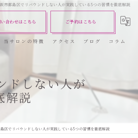
阪市都島区でリバウンドしない人が実践している5つの習慣を徹底解説
問い合わせはこちら
ご予約はこちら
当サロンの特徴
アクセス
ブログ
コラム
ダイエット
健康
ンドしない人が
底解説
美容エステ
食欲
痩身
都島区でリバウンドしない人が実践している5つの習慣を徹底解説