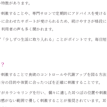
い特徴があります。
無理せず続く健康生活の耳つぼ習慣とは
を刺激することや、専門サロンで定期的にアドバイスを受ける
耳つぼで無理なく健康生活を送る方法
ルに合わせたサポートが受けられるため、続けやすさが格段に
習慣化しやすい耳つぼダイエットのコツ
う利用者の声も多く聞かれます。
耳つぼ習慣が食欲コントロールに役立つ理由
ず「少しずつ生活に取り入れる」ことがポイントです。毎日短
毎日続ける耳つぼ刺激のメリット
耳つぼで叶えるリバウンドしない生活
耳つぼを使い体質改善を目指す日常の工夫
は？
耳つぼ×生活改善で体質が変わる理由
を刺激することで食欲のコントロールや代謝アップを図る方法
普段の生活に耳つぼを取り入れる方法
自分の目的や体質に合ったつぼを正確に刺激することです。
耳つぼで体質改善を実感するための習慣
フがカウンセリングを行い、個々に適した耳つぼの位置や刺激
耳つぼダイエットの成功例と日常の工夫
和感がない範囲で優しく刺激することが推奨されています。耳
耳つぼが支える健康意識の高め方