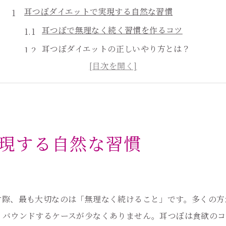
耳つぼダイエットで実現する自然な習慣
耳つぼで無理なく続く習慣を作るコツ
耳つぼダイエットの正しいやり方とは？
リバウンドしない耳つぼ活用法の基本
耳つぼで体質改善を始めるポイント
健康的な体型維持に耳つぼが役立つ理由
リバウンドしない人が大切にする耳つぼ活用法
現する自然な習慣
耳つぼダイエットでリバウンド防止の秘訣
耳つぼで習慣化する生活リズムの整え方
ツ
リバウンドしない耳つぼ刺激のポイント
耳つぼ実践者が心掛ける日々の工夫
す際、最も大切なのは「無理なく続けること」です。多くの方
リバウンドするケースが少なくありません。耳つぼは食欲のコ
耳つぼと自律神経の安定で得られる効果