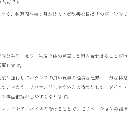
が大切です。
耳つぼで叶えるリバウンド防止の新常識
はなく、数週間～数ヶ月かけて体質改善を目指すのが一般的で
耳つぼでリバウンドを防ぐ最新アプローチ
耳つぼダイエットで得られる新しい習慣
リバウンドしない耳つぼの取り入れ方
耳つぼが実現する健康的な体型維持法
時的な手段にせず、生活全体の見直しと組み合わせることが重
耳つぼ活用で無理なく続くダイエット習慣
影響します。
今日から始める耳つぼ×習慣で理想の自分へ
刺激と並行してバランスの良い食事や適度な運動、十分な休息
耳つぼで実現する理想の体型への第一歩
ご予約はこちら
ご予約はこちら
していきます。リバウンドしやすい方の特徴として、ダイエッ
耳つぼ習慣で毎日が変わる始め方のコツ
とで体型維持がしやすくなります。
耳つぼダイエットで健康維持を習慣化
チェックやアドバイスを受けることで、モチベーションの維持
耳つぼを続けることで得られる変化とは
自分に合った耳つぼ習慣の見つけ方