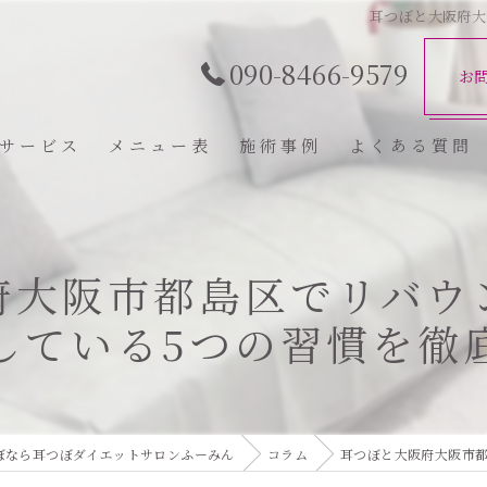
耳つぼと大阪府大
090-8466-9579
お
サービス
メニュー表
施術事例
よくある質問
府大阪市都島区でリバウ
している5つの習慣を徹
ぼなら耳つぼダイエットサロンふーみん
コラム
耳つぼと大阪府大阪市