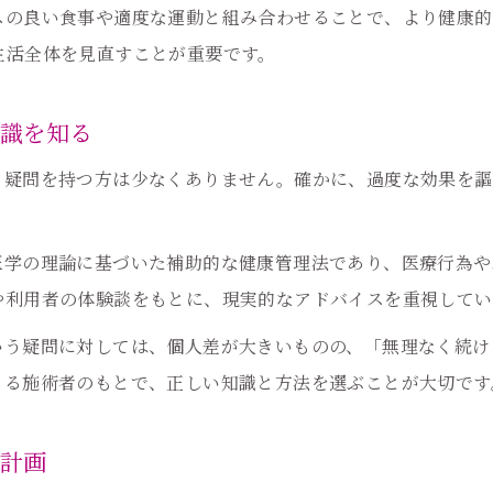
耳つぼダイエットは生活リズムの見直しが鍵
スの良い食事や適度な運動と組み合わせることで、より健康的
継続に必要な耳つぼの押し方とサイクル
生活全体を見直すことが重要です。
健康的な体質改善は耳つぼダイエットから
知識を知る
耳つぼで実現する健康的な体質改善のポイント
耳つぼダイエットで代謝アップを目指す方法
と疑問を持つ方は少なくありません。確かに、過度な効果を
耳つぼがサポートする自然な痩せ体質への道
耳つぼを活かしたリバウンドしない体作り
医学の理論に基づいた補助的な健康管理法であり、医療行為や
食事管理と耳つぼの組み合わせで健康維持
や利用者の体験談をもとに、現実的なアドバイスを重視してい
ご予約はこちら
ご予約はこちら
リバウンド予防には耳つぼ×生活習慣の見直しを
いう疑問に対しては、個人差が大きいものの、「無理なく続け
耳つぼと生活習慣改善でリバウンドを防ぐ方法
きる施術者のもとで、正しい知識と方法を選ぶことが大切です
耳つぼダイエット後も続く体型維持の秘訣
耳つぼダイエットは生活リズムとの併用が大切
ト計画