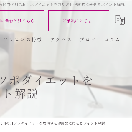
島区内代町の耳ツボダイエットを成功させ健康的に痩せるポイント解説
問い合わせはこちら
ご予約はこちら
当サロンの特徴
アクセス
ブログ
コラム
ダイエット
健康
ツボダイエットを
ント解説
美容エステ
食欲
痩身
代町の耳ツボダイエットを成功させ健康的に痩せるポイント解説