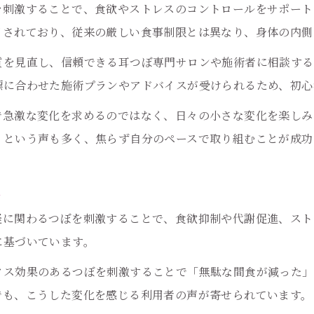
耳つぼと食事管理の併用で満足感を高める方法
を刺激することで、食欲やストレスのコントロールをサポート
目されており、従来の厳しい食事制限とは異なり、身体の内側
耳つぼ刺激は本当に痩せる効果があるのか
無理なく痩せる耳つぼダイエットの実践ポイント
質を見直し、信頼できる耳つぼ専門サロンや施術者に相談する
標に合わせた施術プランやアドバイスが受けられるため、初心
耳つぼで無理なく続くダイエット習慣の作り方
耳つぼダイエットで痩せるための実践的ステップ
で急激な変化を求めるのではなく、日々の小さな変化を楽しみ
リバウンドしない耳つぼ活用のポイント
」という声も多く、焦らず自分のペースで取り組むことが成功
耳つぼダイエット費用と継続のコツを押さえる
説
耳つぼダイエット料金の相場と選び方の基準
継続しやすい耳つぼの刺激タイミングとコツ
経に関わるつぼを刺激することで、食欲抑制や代謝促進、スト
日常に取り入れやすい耳つぼ刺激のタイミング
に基づいています。
耳つぼダイエットの効果を高める刺激のコツ
クス効果のあるつぼを刺激することで「無駄な間食が減った」
耳つぼで継続しやすい習慣を作るポイント
でも、こうした変化を感じる利用者の声が寄せられています。