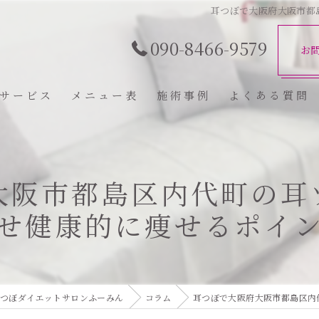
耳つぼで大阪府大阪市都
090-8466-9579
お
サービス
メニュー表
施術事例
よくある質問
大阪市都島区内代町の耳
せ健康的に痩せるポイ
つぼダイエットサロンふーみん
コラム
耳つぼで大阪府大阪市都島区内