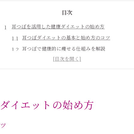
目次
耳つぼを活用した健康ダイエットの始め方
耳つぼダイエットの基本と始め方のコツ
耳つぼで健康的に痩せる仕組みを解説
耳つぼダイエットは怪しい？正しい知識を知る
耳つぼを使った無理のないダイエット計画
耳つぼダイエットの効果と継続のポイント
食欲コントロールに最適な耳つぼ刺激法とは
ダイエットの始め方
耳つぼ刺激による食欲抑制のメカニズム
耳つぼダイエットのやり方と効果的な押し方
コツ
食べ過ぎ防止に役立つ耳つぼ活用術の紹介