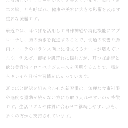
える新しいアプローチが人気を集めています。腸は「第
耳つぼダイエットが選ばれる納得の理由
二の脳」とも呼ばれ、健康や美容に大きな影響を及ぼす
耳つぼで食欲と自律神経を整える仕組み
重要な臓器です。
耳つぼダイエットの口コミや体験談から学
最近では、耳つぼを活用して自律神経や消化機能にアプ
ぶ
ローチし、腸の動きを促進することで、便通の改善や腸
耳つぼダイエットはいつから始めるべきか
内フローラのバランス向上に役立てるケースが増えてい
耳つぼによる無理のない体質改善のコツ
ます。例えば、便秘や肌荒れに悩む方が、耳つぼ施術と
大阪で注目の耳つぼ美容テクニック
飲む美容液アロエベラジュースを併用することで、腸か
らキレイを目指す習慣が広がっています。
大阪で話題の耳つぼ美容テクニックとは
耳つぼダイエット施術の流れと信頼ポイン
耳つぼと腸活を組み合わせた新習慣は、無理な食事制限
ト
や過度な運動が続かない方にも取り入れやすいのが特徴
耳のマッサージがもたらす美と健康の効果
です。生活リズムや体質に合わせて継続しやすい点も、
多くの方から支持されています。
大阪で受けられる耳つぼサロンの選び方
耳つぼダイエットで注目される理由を解説