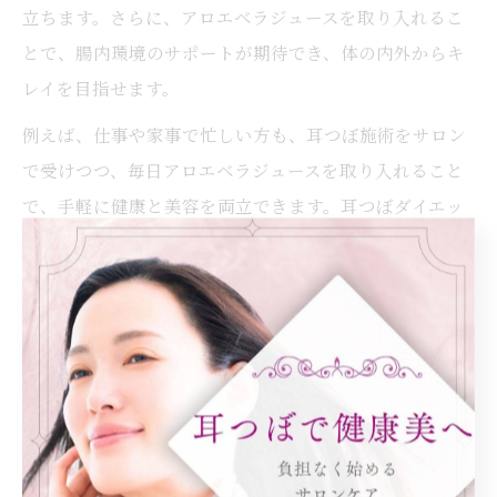
立ちます。さらに、アロエベラジュースを取り入れるこ
とで、腸内環境のサポートが期待でき、体の内外からキ
レイを目指せます。
例えば、仕事や家事で忙しい方も、耳つぼ施術をサロン
で受けつつ、毎日アロエベラジュースを取り入れること
で、手軽に健康と美容を両立できます。耳つぼダイエッ
トサロンふーみんのような専門サロンでは、個々の体質
や生活習慣に合わせたアドバイスも受けられるため、初
心者から経験者まで安心して美腸生活をスタートできま
す。
アロエベラジュース習慣の続け方と効果
アロエベラジュース習慣を続けるコツは、毎日の生活リ
ズムに無理なく取り入れることです。朝食時やおやつ代