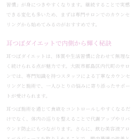
耳つぼダイエットで維持する美と健康の秘
習慣」が身につきやすくなります。継続することで実感
訣
できる変化も多いため、まずは専門サロンでのカウンセ
耳つぼとジュース習慣が生む継続力の理由
リングから始めてみるのがおすすめです。
耳つぼダイエットで内側から輝く秘訣
耳つぼダイエットは、体質や生活習慣に合わせて無理な
く続けられる点が魅力です。大阪市都島区内代町のサロ
ンでは、専門知識を持つスタッフによる丁寧なカウンセ
リングと施術で、一人ひとりの悩みに寄り添ったサポー
トが受けられます。
耳つぼ施術を通じて食欲をコントロールしやすくなるだ
けでなく、体内の巡りを整えることで代謝アップやリバ
ウンド防止にもつながります。さらに、飲む美容液アロ
エベラジュースを取り入れることで、腸内環境の改善と