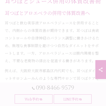
耳つぼとジュース併用の体質改善術
耳つぼとアロエベラの併用で体質改善へ
耳つぼと飲む美容液アロエベラジュースを併用すること
で、内側からの体質改善が期待できます。耳つぼは食欲
コントロールや自律神経のバランス調整に働きかけるた
め、無理な食事制限を避けつつ自然なダイエットをサポ
ートします。一方、アロエベラジュースは腸内環境を整
え、不要な老廃物の排出を促進する働きがあります。
例えば、大阪府大阪市都島区内代町でも、耳つぼダイエ
ットサロンふーみんのような専門サロンで耳つぼケアを
受けながら、日常的にアロエベラジュースを取り入れる
090-8466-9579
方が増えています。実際に、「耳つぼダイエット アロエ
Web予約
LINE予約
ベラ ジュース」などのキーワードで情報を探す方も多