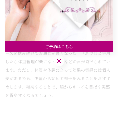
わりにコップ1杯を目安にすることで、自然と習慣化しや
すくなります。また、耳つぼ施術と併せて取り入れるこ
とで、相乗的に腸活や美容の効果を実感しやすくなりま
す。
実際に、都島区内代町の利用者からは「アロエベラジュ
ご予約はこちら
ースを飲み続けてお通じが良くなった」「耳つぼと併用
ご予約はこちら
したら体重管理が楽になった」などの声が寄せられてい
ます。ただし、体質や体調によって効果の実感には個人
差があるため、少量から始めて様子をみることをおすす
めします。継続することで、腸からキレイを目指す実感
を得やすくなるでしょう。