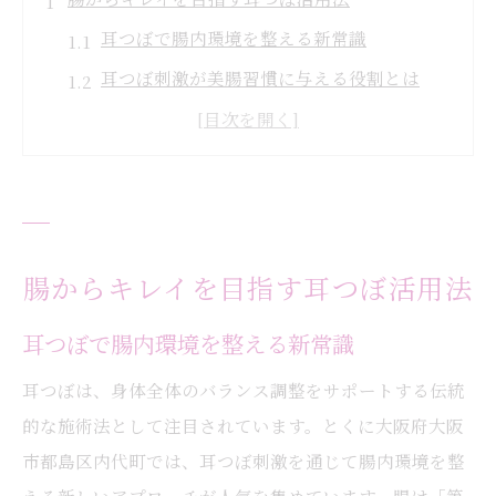
耳つぼで腸内環境を整える新常識
耳つぼ刺激が美腸習慣に与える役割とは
耳つぼダイエットで内側から輝く秘訣
食欲調整に役立つ耳つぼの活用ポイント
耳つぼと腸活の相乗効果について解説
飲むアロエベラで始める美腸習慣
飲むアロエベラで腸からキレイを実感
腸からキレイを目指す耳つぼ活用法
アロエベラジュースと耳つぼの相性に注目
耳つぼで腸内環境を整える新常識
腸内環境改善に役立つアロエベラの力
耳つぼは、身体全体のバランス調整をサポートする伝統
耳つぼとアロエベラで始める美腸生活
的な施術法として注目されています。とくに大阪府大阪
アロエベラジュース習慣の続け方と効果
市都島区内代町では、耳つぼ刺激を通じて腸内環境を整
耳つぼダイエットの納得できる理由