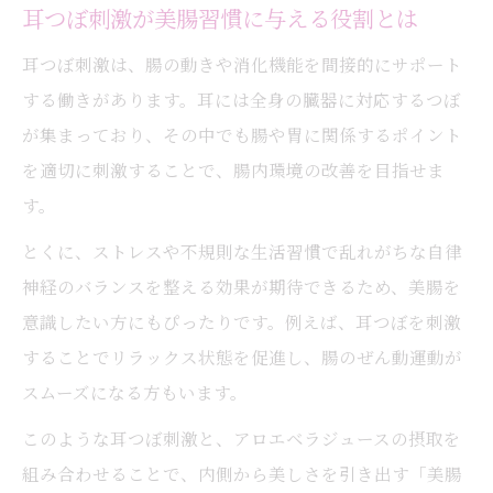
耳つぼ刺激が美腸習慣に与える役割とは
耳つぼとジュース併用の体質改善術
耳つぼ刺激は、腸の動きや消化機能を間接的にサポート
耳つぼとアロエベラの併用で体質改善へ
する働きがあります。耳には全身の臓器に対応するつぼ
ジュース習慣と耳つぼで叶う健康サポート
が集まっており、その中でも腸や胃に関係するポイント
耳つぼ×アロエベラの体質変化を実感する
を適切に刺激することで、腸内環境の改善を目指せま
方法
す。
耳つぼダイエットとジュースで美腸を強化
とくに、ストレスや不規則な生活習慣で乱れがちな自律
耳つぼと飲むアロエベラの効果的な続け方
神経のバランスを整える効果が期待できるため、美腸を
リバウンドに強い新習慣を探る
意識したい方にもぴったりです。例えば、耳つぼを刺激
耳つぼでリバウンド知らずの新習慣を実現
することでリラックス状態を促進し、腸のぜん動運動が
耳つぼとアロエベラで続く体質リセット習
スムーズになる方もいます。
慣
このような耳つぼ刺激と、アロエベラジュースの摂取を
リバウンド対策に有効な耳つぼの使い方
組み合わせることで、内側から美しさを引き出す「美腸