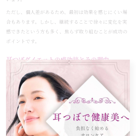
ただし、個人差があるため、最初は効果を感じにくい場
合もあります。しかし、継続することで徐々に変化を実
感できたという方も多く、焦らず取り組むことが成功の
ポイントです。
耳つぼダイエットの成功談とその理由
耳つぼダイエットで成功した方の多くは、「リバウンド
しにくい」「ストレスなく続けられた」といった特徴を
挙げています。成功の理由は、無理な食事制限や激しい
運動を必要とせず、身体の自然な仕組みを利用して食欲
をコントロールできる点にあります。
特に大阪市都島区の専門サロンでは、個人ごとの生活習
慣や体質に合わせたカウンセリングを重視し、耳つぼの