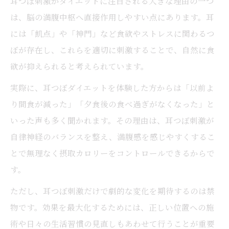
耳つぼ刺激がダイエットに注目される大きな理由の一つ
耳つぼで食欲が抑えられた実際の感想
は、脳の満腹中枢へ直接作用しやすい点にあります。耳
耳つぼダイエットの成功談とその理由
には「飢点」や「神門」など食欲やストレスに関わるつ
耳つぼダイエット体験が導く新たな気づき
ぼが存在し、これらを適切に刺激することで、自然に食
夜の間食悩みには耳つぼダイエットが心強い味
欲が抑えられると考えられています。
方
実際に、耳つぼダイエットを体験した方からは「以前よ
耳つぼ刺激で夜の間食を無理なく減らす方
り間食が減った」「夕食後の食べ過ぎがなくなった」と
法
いった声も多く聞かれます。その理由は、耳つぼ刺激が
耳つぼダイエットは夜の食欲対策に効果的
自律神経のバランスを整え、満腹感を感じやすくするこ
夜のつい食べ過ぎを耳つぼでコントロール
とで無理なく摂取カロリーをコントロールできるからで
耳つぼが夜の間食防止に役立つ理由とは
す。
耳つぼで夜の食欲を抑えるポイント
ただし、耳つぼ刺激だけで劇的な変化を期待するのは禁
耳つぼダイエットは食事制限が苦手な方にも最
物です。効果を最大化するためには、正しい位置への施
適
術や日々の生活習慣の見直しもあわせて行うことが重要