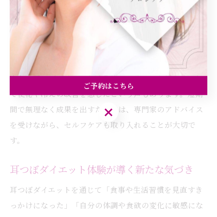
貼る位置や施術方法を一人ひとりに最適化しています。
これにより、「自分に合った方法で継続できた」「サロ
ンのサポートが心強かった」という成功例が多数報告さ
れています。
また、耳つぼダイエットは身体のバランスを整えること
ご予約はこちら
で便秘や冷えの改善を感じたという声もあります。短期
間で無理なく成果を出すためには、専門家のアドバイス
ご予約はこちら
を受けながら、セルフケアも取り入れることが大切で
す。
耳つぼダイエット体験が導く新たな気づき
耳つぼダイエットを通じて「食事や生活習慣を見直すき
っかけになった」「自分の体調や食欲の変化に敏感にな