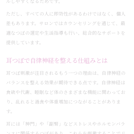
ルしやすくなるためです。
方法
ただし、すべての人に即効性があるわけではなく、個人
耳つぼで太りにくい体質を目指す理由とは
差もあります。サロンではカウンセリングを通じて、最
耳つぼダイエットがリバウンド防止に役立
適なつぼの選定や生活指導も行い、総合的なサポートを
つ
提供しています。
耳つぼと生活習慣の見直しで体質改善を促
進
耳つぼで自律神経を整える仕組みとは
耳つぼで続けやすいダイエットを実現する
耳つぼ刺激が注目されるもう一つの理由は、自律神経の
コツ
バランスを整える効果が期待できる点です。自律神経は
耳つぼ刺激で食欲と代謝をバランスよく整
食欲や代謝、睡眠など体のさまざまな機能に関わってお
える
り、乱れると過食や体重増加につながることがありま
す。
耳には「神門」や「副腎」などストレスやホルモンバラ
ンスに関係するつぼがあり、これらを刺激することでリ