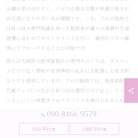
は個人差が出やすく、ツボの正確な位置や刺激の強さが
自己流になりやすい点が課題です。一方、プロの施術で
は耳つぼの専門知識を持った施術者が個々の体調や生活
習慣に合わせてカウンセリングを行い、適切なツボへ確
実にアプローチすることが可能です。
例えば大阪府大阪市都島区の専門サロンでは、ダイエッ
トだけでなく便秘や自律神経の乱れにも配慮した総合的
なケアを提供しています。プロの施術では、食欲抑制や
代謝アップにつながる耳つぼの選定だけでなく、リバウ
ンドしにくい体質作りのアドバイスも受けられるため、
長期的な成功率が高い傾向です。
090-8466-9579
セルフケアで効果を感じにくい場合や、リバウンドの経
Web予約
LINE予約
験がある方は、一度プロのカウンセリングを受けてみる