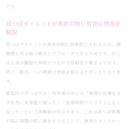
耳つぼダイエットは無理なく続けやすい理
です。
由
耳つぼダイエットが食欲抑制に有効な理由を
耳つぼで食事制限ストレスを軽減する方法
解説
耳つぼダイエットが苦手克服に繋がる理由
耳つぼは自然な食欲コントロールに最適
耳つぼダイエットが食欲抑制に効果的とされるのは、満
腹感を司る脳の働きにアプローチできるためです。耳に
耳つぼダイエットでリバウンドを防ぐコツ
は全身の臓器や神経とつながる反射区が集まっており、
セルフケアとプロの耳つぼサポートの違いとは
特に「飢点」への刺激は食欲を抑えるサポートとなりま
耳つぼのセルフケアとプロ施術の効果比較
す。
耳つぼダイエットは自分でもできるのか
都島区の耳つぼサロン利用者の中には「無理な我慢をせ
セルフ耳つぼと専門サロンの違いを解説
ず自然に食事量が減った」「食事制限でイライラしなく
耳つぼダイエットの効果を最大化する方法
なった」という体験談が目立ちます。これは耳つぼ刺激
耳つぼ貼る位置選びのポイントと注意点
が脳の満腹中枢に働きかけることで、食欲をコントロー
リバウンドしにくい体質作りを耳つぼで目指す