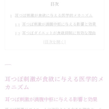
目次
耳つぼ刺激が食欲に与える医学的メカニズム
耳つぼ刺激が満腹中枢に与える影響と効果
耳つぼダイエットが食欲抑制に有効な理由
を解説
耳つぼで自律神経を整える仕組みとは
耳つぼと脳の連携で自然に食欲コントロー
ル
耳つぼ刺激がなぜダイエットに役立つのか
耳つぼ刺激が食欲に与える医学的メ
大阪で注目の耳つぼダイエット体験談
カニズム
耳つぼダイエット体験者が語る変化の実感
耳つぼ刺激が満腹中枢に与える影響と効果
大阪で耳つぼダイエットを体験した方の声