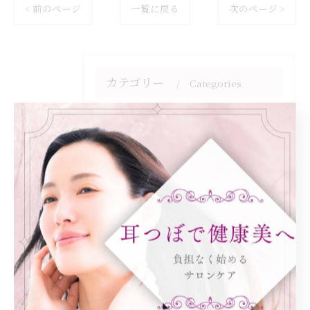
< 前のページ
一覧に戻る
次のページ >
カテゴリー
Categories
全てのカテゴリー
ダイエット
健康
美容エステ
食欲
痩身