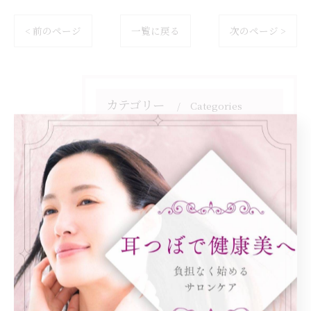
< 前のページ
一覧に戻る
次のページ >
カテゴリー
Categories
全てのカテゴリー
ダイエット
健康
美容エステ
食欲
痩身