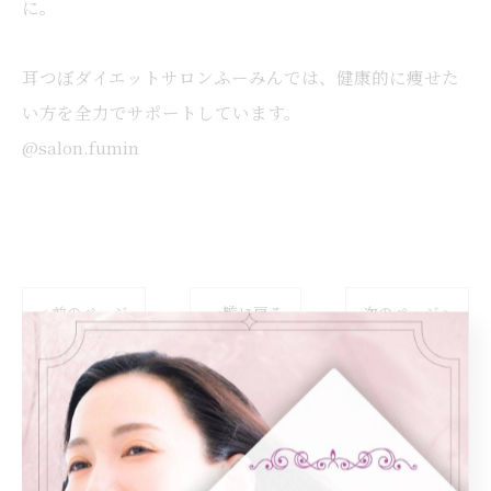
に。
耳つぼダイエットサロンふーみんでは、健康的に痩せた
い方を全力でサポートしています。
@salon.fumin
< 前のページ
一覧に戻る
次のページ >
カテゴリー
Categories
全てのカテゴリー