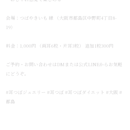
会場：つばやきいも 縁 （大阪市都島区中野町4丁目8-
19）
料金：1,000円 （両耳6粒・片耳3粒） 追加1粒300円
ご予約・お問い合わせはDMまたは公式LINEからお気軽
にどうぞ。
#耳つぼジュエリー #耳つぼ #耳つぼダイエット #大阪 #
都島