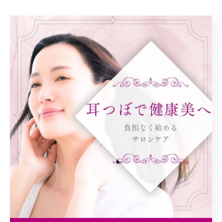
#耳つぼダイエット #耳ツボ#都島区 #野江内代 #健康的
に痩せる
< 前のページ
一覧に戻る
次のページ >
カテゴリー
Categories
全てのカテゴリー
ダイエット